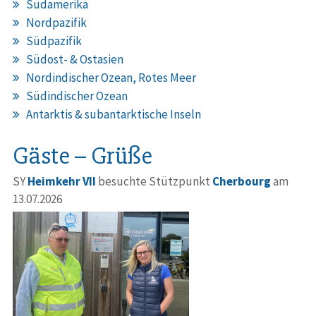
Südamerika
Nordpazifik
Südpazifik
Südost- & Ostasien
Nordindischer Ozean, Rotes Meer
Südindischer Ozean
Antarktis & subantarktische Inseln
Gäste – Grüße
SY
Heimkehr VII
besuchte Stützpunkt
Cherbourg
am
13.07.2026