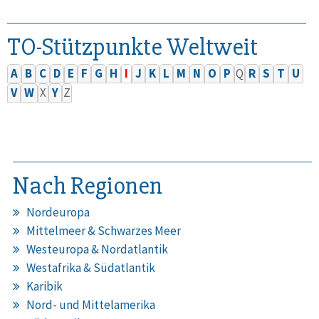
TO-Stützpunkte Weltweit
A
B
C
D
E
F
G
H
I
J
K
L
M
N
O
P
Q
R
S
T
U
V
W
X
Y
Z
Nach Regionen
Nordeuropa
Mittelmeer & Schwarzes Meer
Westeuropa & Nordatlantik
Westafrika & Südatlantik
Karibik
Nord- und Mittelamerika