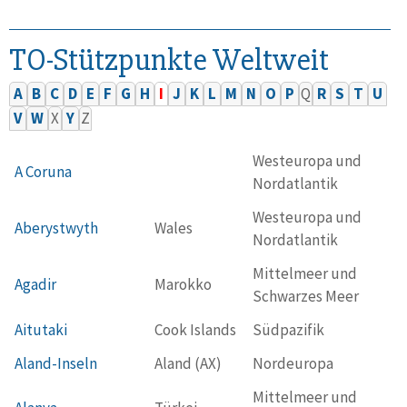
TO-Stützpunkte Weltweit
A
B
C
D
E
F
G
H
I
J
K
L
M
N
O
P
Q
R
S
T
U
V
W
X
Y
Z
Westeuropa und
A Coruna
Nordatlantik
Westeuropa und
Aberystwyth
Wales
Nordatlantik
Mittelmeer und
Agadir
Marokko
Schwarzes Meer
Aitutaki
Cook Islands
Südpazifik
Aland-Inseln
Aland (AX)
Nordeuropa
Mittelmeer und