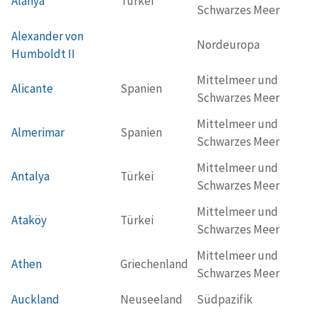
Alanya
Türkei
Schwarzes Meer
Alexander von
Nordeuropa
Humboldt II
Mittelmeer und
Alicante
Spanien
Schwarzes Meer
Mittelmeer und
Almerimar
Spanien
Schwarzes Meer
Mittelmeer und
Antalya
Türkei
Schwarzes Meer
Mittelmeer und
Ataköy
Türkei
Schwarzes Meer
Mittelmeer und
Athen
Griechenland
Schwarzes Meer
Auckland
Neuseeland
Südpazifik