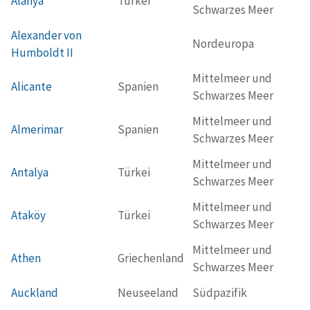
Alanya
Türkei
Schwarzes Meer
Alexander von
Nordeuropa
Humboldt II
Mittelmeer und
Alicante
Spanien
Schwarzes Meer
Mittelmeer und
Almerimar
Spanien
Schwarzes Meer
Mittelmeer und
Antalya
Türkei
Schwarzes Meer
Mittelmeer und
Ataköy
Türkei
Schwarzes Meer
Mittelmeer und
Athen
Griechenland
Schwarzes Meer
Auckland
Neuseeland
Südpazifik