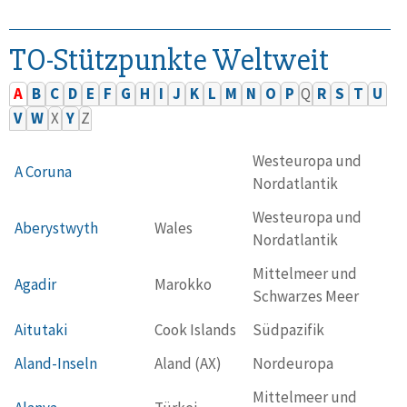
TO-Stützpunkte Weltweit
A
B
C
D
E
F
G
H
I
J
K
L
M
N
O
P
Q
R
S
T
U
V
W
X
Y
Z
Westeuropa und
A Coruna
Nordatlantik
Westeuropa und
Aberystwyth
Wales
Nordatlantik
Mittelmeer und
Agadir
Marokko
Schwarzes Meer
Aitutaki
Cook Islands
Südpazifik
Aland-Inseln
Aland (AX)
Nordeuropa
Mittelmeer und