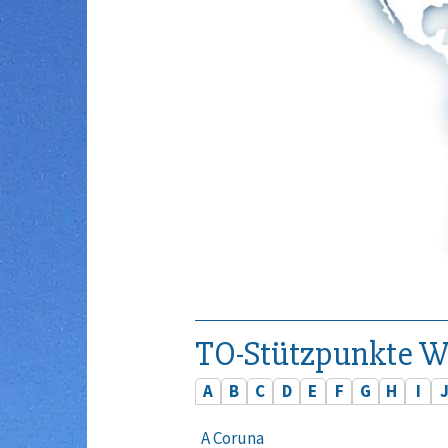
TO-Stützpunkte W
A
B
C
D
E
F
G
H
I
A Coruna