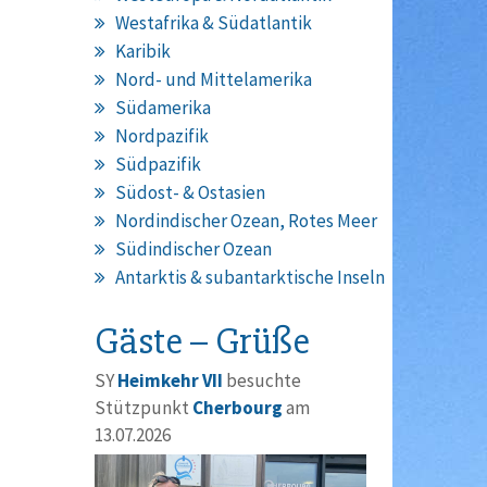
Westafrika & Südatlantik
Karibik
Nord- und Mittelamerika
Südamerika
Nordpazifik
Südpazifik
Südost- & Ostasien
Nordindischer Ozean, Rotes Meer
Südindischer Ozean
Antarktis & subantarktische Inseln
Gäste – Grüße
SY
Heimkehr VII
besuchte
Stützpunkt
Cherbourg
am
13.07.2026