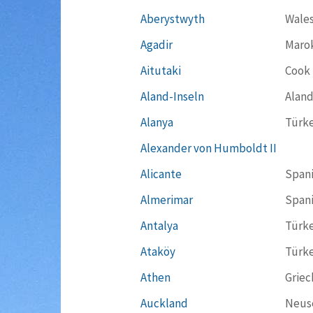
Aberystwyth
Wale
Agadir
Maro
Aitutaki
Cook 
Aland-Inseln
Aland
Alanya
Türke
Alexander von Humboldt II
Alicante
Span
Almerimar
Span
Antalya
Türke
Ataköy
Türke
Athen
Griec
Auckland
Neus