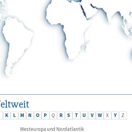
eltweit
J
K
L
M
N
O
P
Q
R
S
T
U
V
W
X
Y
Z
Westeuropa und Nordatlantik