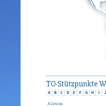
TO-Stützpunkte W
A
B
C
D
E
F
G
H
I
A Coruna