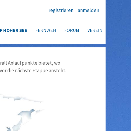
registrieren
anmelden
F HOHER SEE
FERNWEH
FORUM
VEREIN
all Anlaufpunkte bietet, wo
vor die nächste Etappe ansteht.