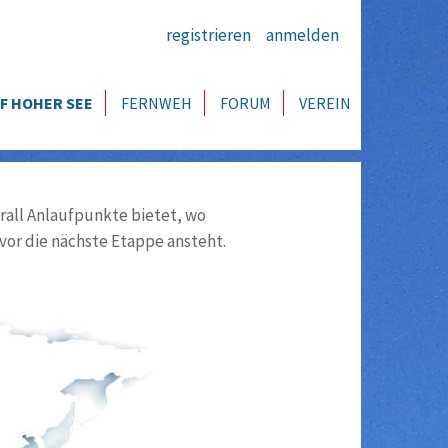
registrieren
anmelden
F HOHER SEE
FERNWEH
FORUM
VEREIN
all Anlaufpunkte bietet, wo
vor die nächste Etappe ansteht.