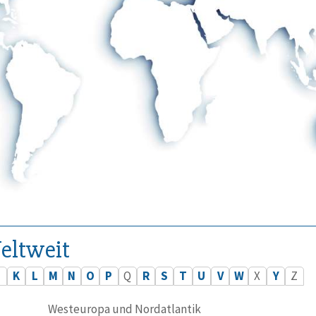
eltweit
J
K
L
M
N
O
P
Q
R
S
T
U
V
W
X
Y
Z
Westeuropa und Nordatlantik