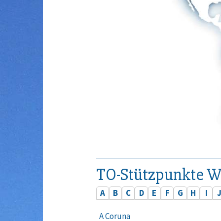
TO-Stützpunkte W
A
B
C
D
E
F
G
H
I
A Coruna