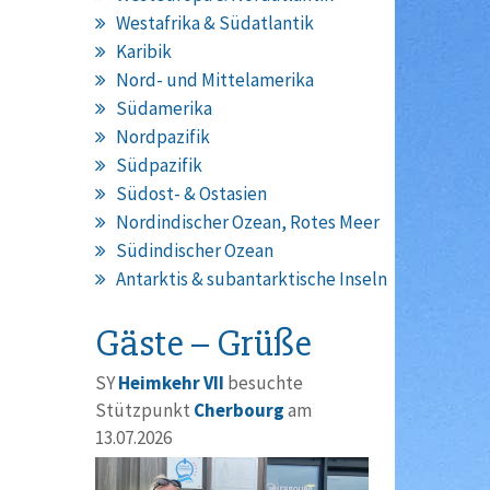
Westafrika & Südatlantik
Karibik
Nord- und Mittelamerika
Südamerika
Nordpazifik
Südpazifik
Südost- & Ostasien
Nordindischer Ozean, Rotes Meer
Südindischer Ozean
Antarktis & subantarktische Inseln
Gäste – Grüße
SY
Heimkehr VII
besuchte
Stützpunkt
Cherbourg
am
13.07.2026