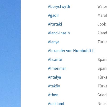
Aberystwyth
Wale
Agadir
Maro
Aitutaki
Cook 
Aland-Inseln
Aland
Alanya
Türke
Alexander von Humboldt II
Alicante
Span
Almerimar
Span
Antalya
Türke
Ataköy
Türke
Athen
Griec
Auckland
Neus