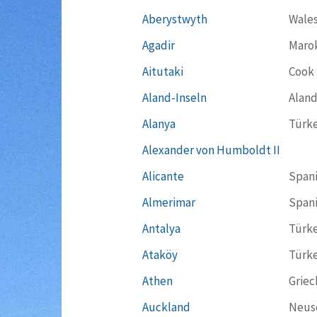
Aberystwyth
Wale
Agadir
Maro
Aitutaki
Cook 
Aland-Inseln
Aland
Alanya
Türke
Alexander von Humboldt II
Alicante
Span
Almerimar
Span
Antalya
Türke
Ataköy
Türke
Athen
Griec
Auckland
Neus