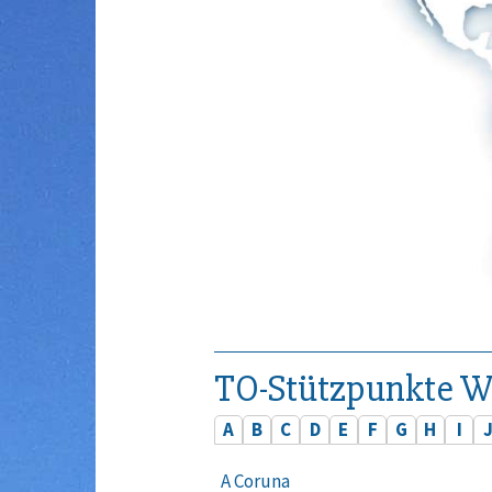
TO-Stützpunkte W
A
B
C
D
E
F
G
H
I
A Coruna