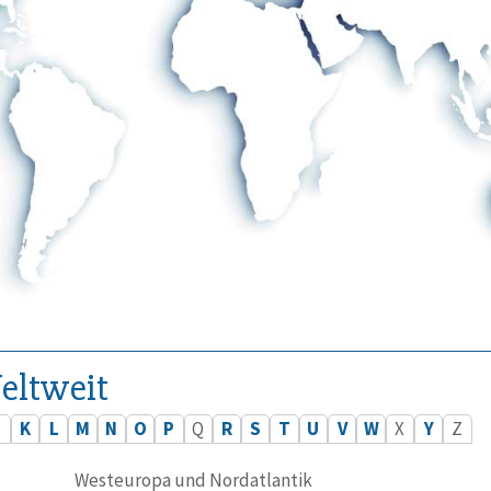
eltweit
J
K
L
M
N
O
P
Q
R
S
T
U
V
W
X
Y
Z
Westeuropa und Nordatlantik