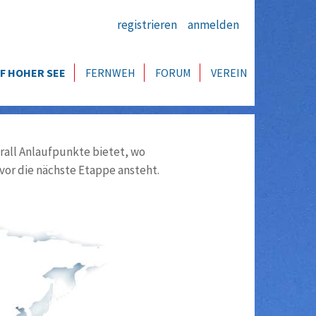
registrieren
anmelden
F HOHER SEE
FERNWEH
FORUM
VEREIN
all Anlaufpunkte bietet, wo
vor die nächste Etappe ansteht.