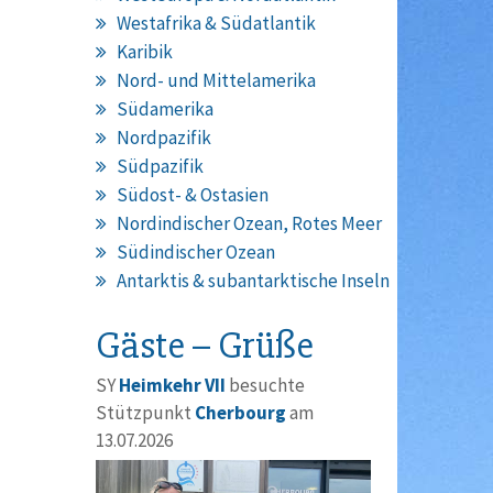
Westafrika & Südatlantik
Karibik
Nord- und Mittelamerika
Südamerika
Nordpazifik
Südpazifik
Südost- & Ostasien
Nordindischer Ozean, Rotes Meer
Südindischer Ozean
Antarktis & subantarktische Inseln
Gäste – Grüße
SY
Heimkehr VII
besuchte
Stützpunkt
Cherbourg
am
13.07.2026