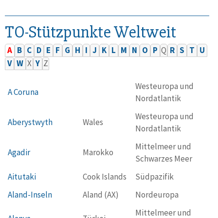
TO-Stützpunkte Weltweit
A
B
C
D
E
F
G
H
I
J
K
L
M
N
O
P
Q
R
S
T
U
V
W
X
Y
Z
Westeuropa und
A Coruna
Nordatlantik
Westeuropa und
Aberystwyth
Wales
Nordatlantik
Mittelmeer und
Agadir
Marokko
Schwarzes Meer
Aitutaki
Cook Islands
Südpazifik
Aland-Inseln
Aland (AX)
Nordeuropa
Mittelmeer und