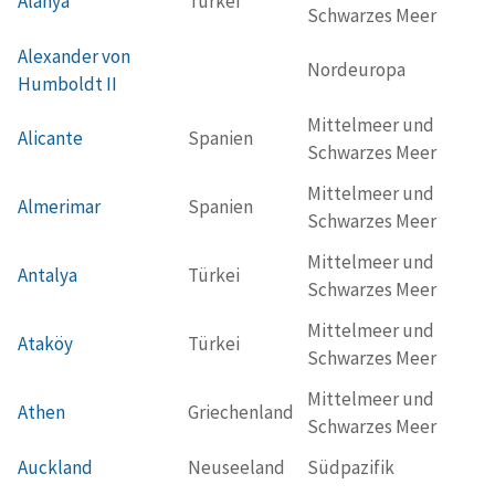
Alanya
Türkei
Schwarzes Meer
Alexander von
Nordeuropa
Humboldt II
Mittelmeer und
Alicante
Spanien
Schwarzes Meer
Mittelmeer und
Almerimar
Spanien
Schwarzes Meer
Mittelmeer und
Antalya
Türkei
Schwarzes Meer
Mittelmeer und
Ataköy
Türkei
Schwarzes Meer
Mittelmeer und
Athen
Griechenland
Schwarzes Meer
Auckland
Neuseeland
Südpazifik