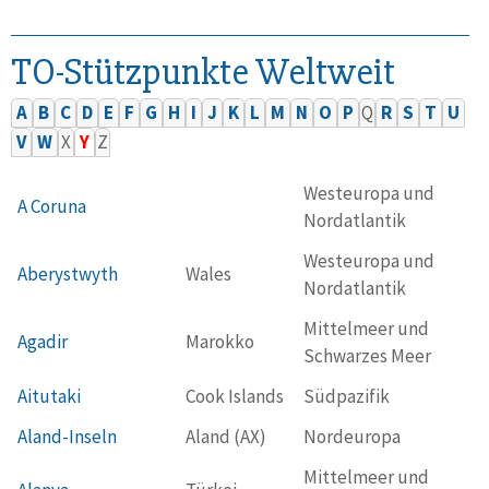
TO-Stützpunkte Weltweit
A
B
C
D
E
F
G
H
I
J
K
L
M
N
O
P
Q
R
S
T
U
V
W
X
Y
Z
Westeuropa und
A Coruna
Nordatlantik
Westeuropa und
Aberystwyth
Wales
Nordatlantik
Mittelmeer und
Agadir
Marokko
Schwarzes Meer
Aitutaki
Cook Islands
Südpazifik
Aland-Inseln
Aland (AX)
Nordeuropa
Mittelmeer und