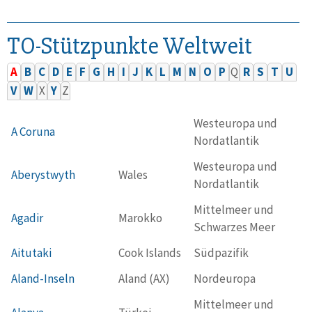
TO-Stützpunkte Weltweit
A
B
C
D
E
F
G
H
I
J
K
L
M
N
O
P
Q
R
S
T
U
V
W
X
Y
Z
Westeuropa und
A Coruna
Nordatlantik
Westeuropa und
Aberystwyth
Wales
Nordatlantik
Mittelmeer und
Agadir
Marokko
Schwarzes Meer
Aitutaki
Cook Islands
Südpazifik
Aland-Inseln
Aland (AX)
Nordeuropa
Mittelmeer und