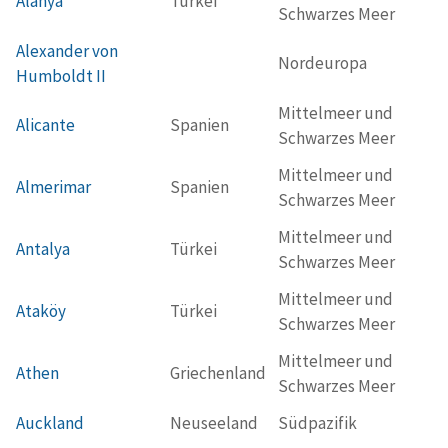
Alanya
Türkei
Schwarzes Meer
Alexander von
Nordeuropa
Humboldt II
Mittelmeer und
Alicante
Spanien
Schwarzes Meer
Mittelmeer und
Almerimar
Spanien
Schwarzes Meer
Mittelmeer und
Antalya
Türkei
Schwarzes Meer
Mittelmeer und
Ataköy
Türkei
Schwarzes Meer
Mittelmeer und
Athen
Griechenland
Schwarzes Meer
Auckland
Neuseeland
Südpazifik