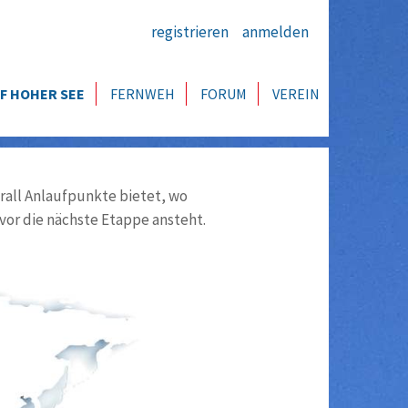
registrieren
anmelden
F HOHER SEE
FERNWEH
FORUM
VEREIN
all Anlaufpunkte bietet, wo
vor die nächste Etappe ansteht.