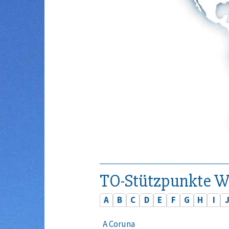
TO-Stützpunkte W
A
B
C
D
E
F
G
H
I
A Coruna