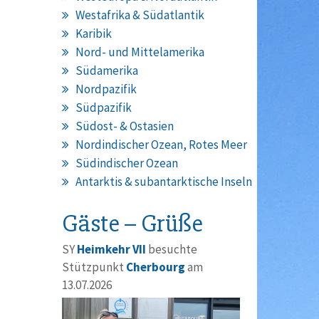
Westafrika & Südatlantik
Karibik
Nord- und Mittelamerika
Südamerika
Nordpazifik
Südpazifik
Südost- & Ostasien
Nordindischer Ozean, Rotes Meer
Südindischer Ozean
Antarktis & subantarktische Inseln
Gäste – Grüße
SY
Heimkehr VII
besuchte
Stützpunkt
Cherbourg
am
13.07.2026