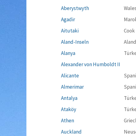
Aberystwyth
Wale
Agadir
Maro
Aitutaki
Cook 
Aland-Inseln
Aland
Alanya
Türke
Alexander von Humboldt II
Alicante
Span
Almerimar
Span
Antalya
Türke
Ataköy
Türke
Athen
Griec
Auckland
Neus