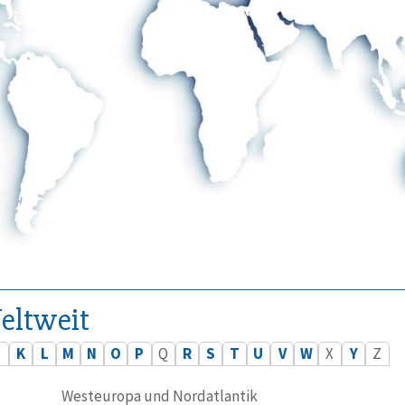
eltweit
J
K
L
M
N
O
P
Q
R
S
T
U
V
W
X
Y
Z
Westeuropa und Nordatlantik