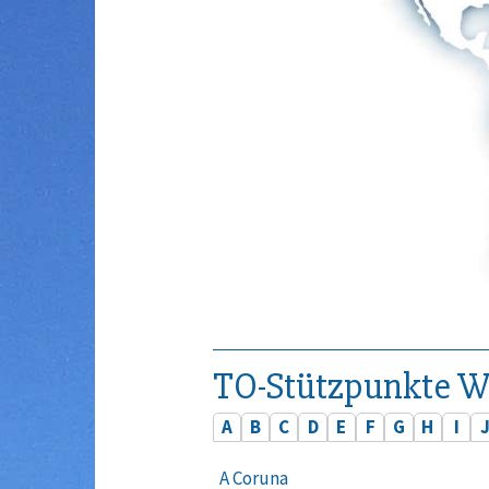
TO-Stützpunkte W
A
B
C
D
E
F
G
H
I
A Coruna