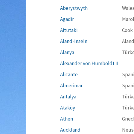
Aberystwyth
Wale
Agadir
Maro
Aitutaki
Cook 
Aland-Inseln
Aland
Alanya
Türke
Alexander von Humboldt II
Alicante
Span
Almerimar
Span
Antalya
Türke
Ataköy
Türke
Athen
Griec
Auckland
Neus