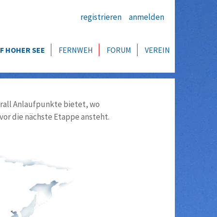
registrieren
anmelden
F HOHER SEE
FERNWEH
FORUM
VEREIN
all Anlaufpunkte bietet, wo
vor die nächste Etappe ansteht.