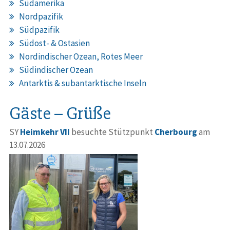
Südamerika
Nordpazifik
Südpazifik
Südost- & Ostasien
Nordindischer Ozean, Rotes Meer
Südindischer Ozean
Antarktis & subantarktische Inseln
Gäste – Grüße
SY
Heimkehr VII
besuchte Stützpunkt
Cherbourg
am
13.07.2026