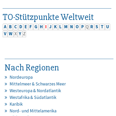
TO-Stützpunkte Weltweit
A
B
C
D
E
F
G
H
I
J
K
L
M
N
O
P
Q
R
S
T
U
V
W
X
Y
Z
Nach Regionen
Nordeuropa
Mittelmeer & Schwarzes Meer
Westeuropa & Nordatlantik
Westafrika & Südatlantik
Karibik
Nord- und Mittelamerika