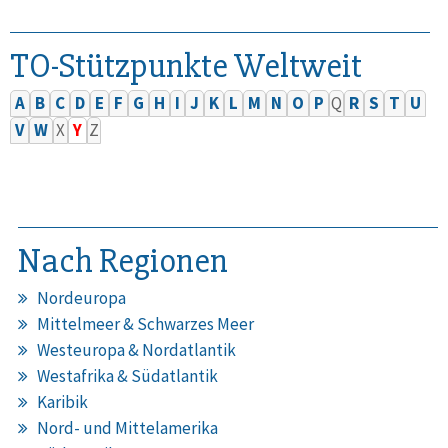
TO-Stützpunkte Weltweit
A
B
C
D
E
F
G
H
I
J
K
L
M
N
O
P
Q
R
S
T
U
V
W
X
Y
Z
Nach Regionen
Nordeuropa
Mittelmeer & Schwarzes Meer
Westeuropa & Nordatlantik
Westafrika & Südatlantik
Karibik
Nord- und Mittelamerika