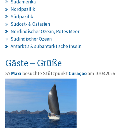
Südamerika
Nordpazifik
Südpazifik
Südost- & Ostasien
Nordindischer Ozean, Rotes Meer
Südindischer Ozean
Antarktis & subantarktische Inseln
Gäste – Grüße
SY
Maxi
besuchte Stützpunkt
Curaçao
am 10.08.2026