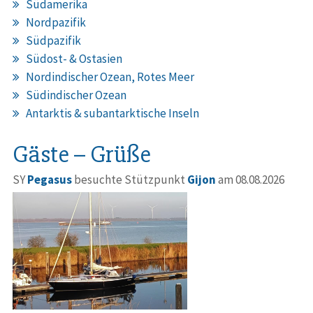
Südamerika
Nordpazifik
Südpazifik
Südost- & Ostasien
Nordindischer Ozean, Rotes Meer
Südindischer Ozean
Antarktis & subantarktische Inseln
Gäste – Grüße
SY
Pegasus
besuchte Stützpunkt
Gijon
am 08.08.2026