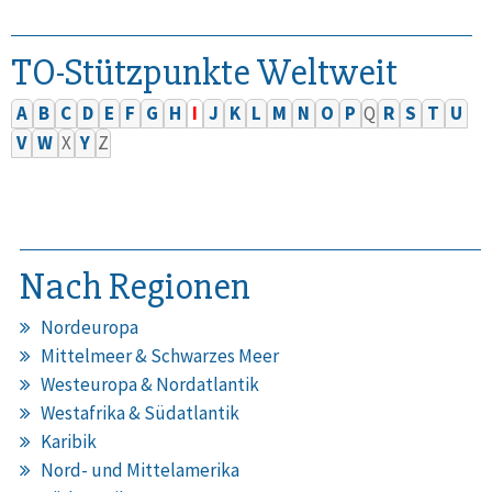
TO-Stützpunkte Weltweit
A
B
C
D
E
F
G
H
I
J
K
L
M
N
O
P
Q
R
S
T
U
V
W
X
Y
Z
Nach Regionen
Nordeuropa
Mittelmeer & Schwarzes Meer
Westeuropa & Nordatlantik
Westafrika & Südatlantik
Karibik
Nord- und Mittelamerika