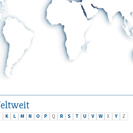
eltweit
J
K
L
M
N
O
P
Q
R
S
T
U
V
W
X
Y
Z