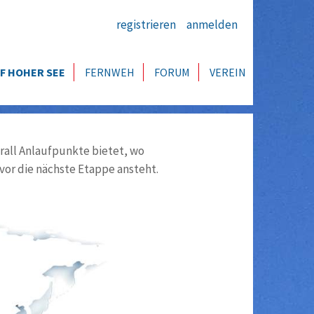
registrieren
anmelden
F HOHER SEE
FERNWEH
FORUM
VEREIN
all Anlaufpunkte bietet, wo
vor die nächste Etappe ansteht.