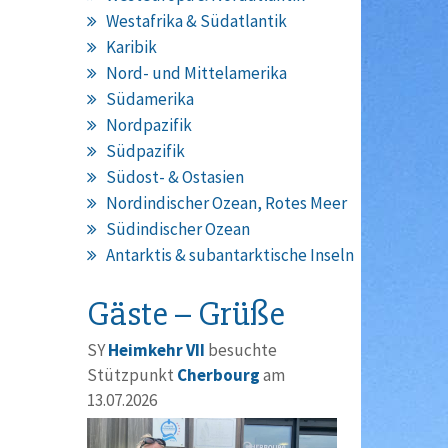
Westafrika & Südatlantik
Karibik
Nord- und Mittelamerika
Südamerika
Nordpazifik
Südpazifik
Südost- & Ostasien
Nordindischer Ozean, Rotes Meer
Südindischer Ozean
Antarktis & subantarktische Inseln
Gäste – Grüße
SY
Heimkehr VII
besuchte
Stützpunkt
Cherbourg
am
13.07.2026