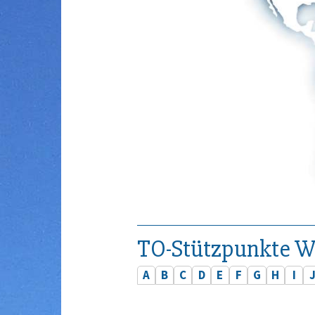
TO-Stützpunkte W
A
B
C
D
E
F
G
H
I