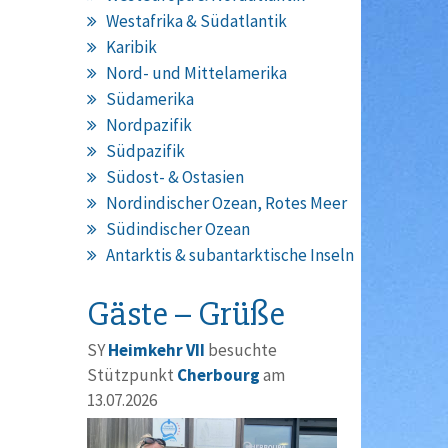
Westafrika & Südatlantik
Karibik
Nord- und Mittelamerika
Südamerika
Nordpazifik
Südpazifik
Südost- & Ostasien
Nordindischer Ozean, Rotes Meer
Südindischer Ozean
Antarktis & subantarktische Inseln
Gäste – Grüße
SY
Heimkehr VII
besuchte
Stützpunkt
Cherbourg
am
13.07.2026