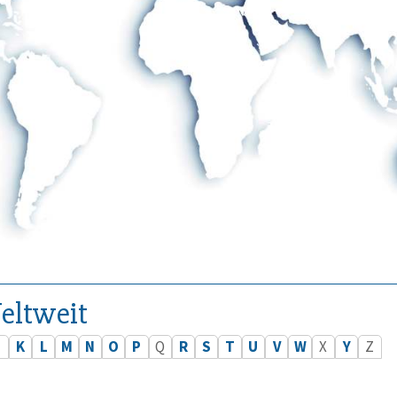
eltweit
J
K
L
M
N
O
P
Q
R
S
T
U
V
W
X
Y
Z