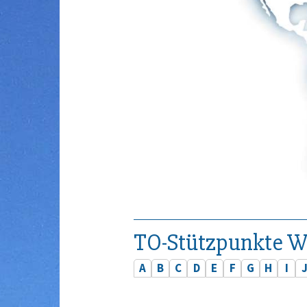
TO-Stützpunkte W
A
B
C
D
E
F
G
H
I