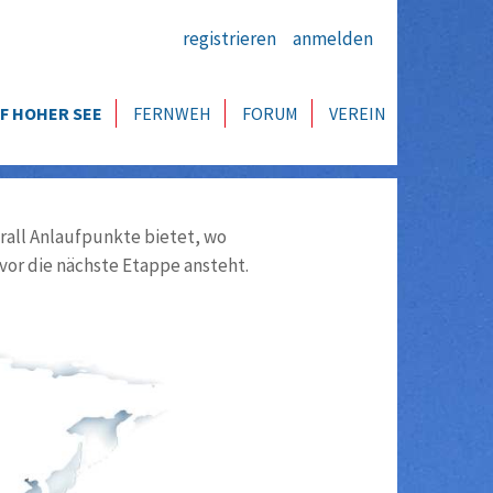
registrieren
anmelden
F HOHER SEE
FERNWEH
FORUM
VEREIN
all Anlaufpunkte bietet, wo
vor die nächste Etappe ansteht.