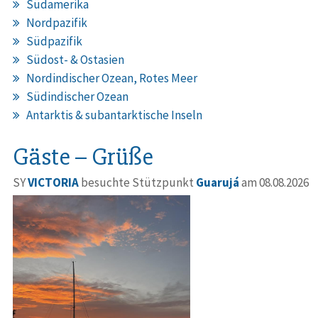
Südamerika
Nordpazifik
Südpazifik
Südost- & Ostasien
Nordindischer Ozean, Rotes Meer
Südindischer Ozean
Antarktis & subantarktische Inseln
Gäste – Grüße
SY
VICTORIA
besuchte Stützpunkt
Guarujá
am 08.08.2026