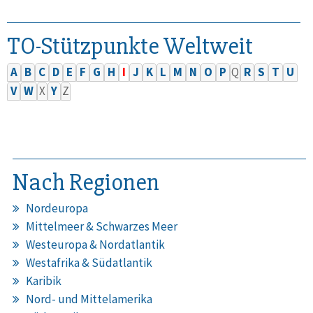
TO-Stützpunkte Weltweit
A
B
C
D
E
F
G
H
I
J
K
L
M
N
O
P
Q
R
S
T
U
V
W
X
Y
Z
Nach Regionen
Nordeuropa
Mittelmeer & Schwarzes Meer
Westeuropa & Nordatlantik
Westafrika & Südatlantik
Karibik
Nord- und Mittelamerika