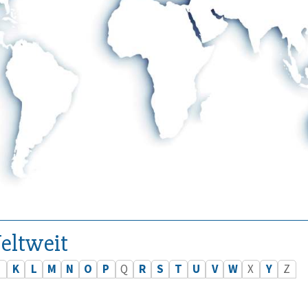
eltweit
J
K
L
M
N
O
P
Q
R
S
T
U
V
W
X
Y
Z