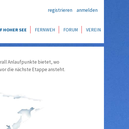
registrieren
anmelden
F HOHER SEE
FERNWEH
FORUM
VEREIN
all Anlaufpunkte bietet, wo
vor die nächste Etappe ansteht.