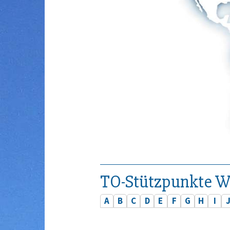
TO-Stützpunkte W
A
B
C
D
E
F
G
H
I