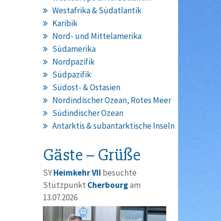
Westafrika & Südatlantik
Karibik
Nord- und Mittelamerika
Südamerika
Nordpazifik
Südpazifik
Südost- & Ostasien
Nordindischer Ozean, Rotes Meer
Südindischer Ozean
Antarktis & subantarktische Inseln
Gäste – Grüße
SY
Heimkehr VII
besuchte
Stützpunkt
Cherbourg
am
13.07.2026