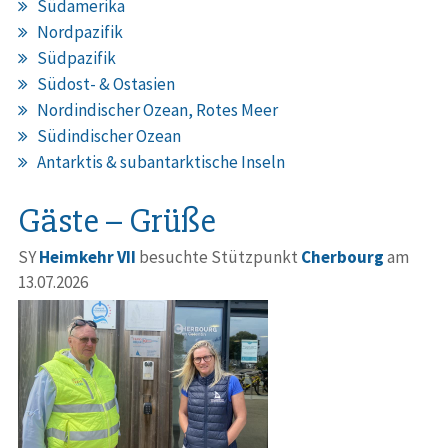
Südamerika
Nordpazifik
Südpazifik
Südost- & Ostasien
Nordindischer Ozean, Rotes Meer
Südindischer Ozean
Antarktis & subantarktische Inseln
Gäste – Grüße
SY
Heimkehr VII
besuchte Stützpunkt
Cherbourg
am
13.07.2026