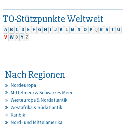
TO-Stützpunkte Weltweit
A
B
C
D
E
F
G
H
I
J
K
L
M
N
O
P
Q
R
S
T
U
V
W
X
Y
Z
Nach Regionen
Nordeuropa
Mittelmeer & Schwarzes Meer
Westeuropa & Nordatlantik
Westafrika & Südatlantik
Karibik
Nord- und Mittelamerika