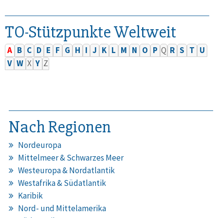
TO-Stützpunkte Weltweit
A
B
C
D
E
F
G
H
I
J
K
L
M
N
O
P
Q
R
S
T
U
V
W
X
Y
Z
Nach Regionen
Nordeuropa
Mittelmeer & Schwarzes Meer
Westeuropa & Nordatlantik
Westafrika & Südatlantik
Karibik
Nord- und Mittelamerika