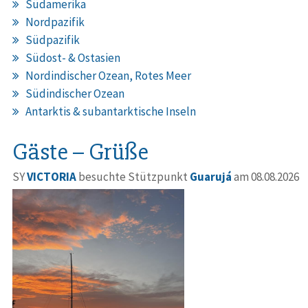
Südamerika
Nordpazifik
Südpazifik
Südost- & Ostasien
Nordindischer Ozean, Rotes Meer
Südindischer Ozean
Antarktis & subantarktische Inseln
Gäste – Grüße
SY
VICTORIA
besuchte Stützpunkt
Guarujá
am 08.08.2026