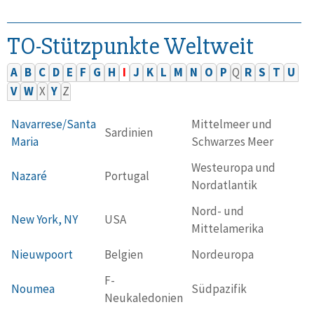
TO-Stützpunkte Weltweit
A
B
C
D
E
F
G
H
I
J
K
L
M
N
O
P
Q
R
S
T
U
V
W
X
Y
Z
Navarrese/Santa
Mittelmeer und
Sardinien
Maria
Schwarzes Meer
Westeuropa und
Nazaré
Portugal
Nordatlantik
Nord- und
New York, NY
USA
Mittelamerika
Nieuwpoort
Belgien
Nordeuropa
F-
Noumea
Südpazifik
Neukaledonien