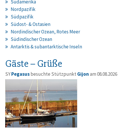
Südamerika
Nordpazifik
Südpazifik
Südost- & Ostasien
Nordindischer Ozean, Rotes Meer
Südindischer Ozean
Antarktis & subantarktische Inseln
Gäste – Grüße
SY
Pegasus
besuchte Stützpunkt
Gijon
am 08.08.2026