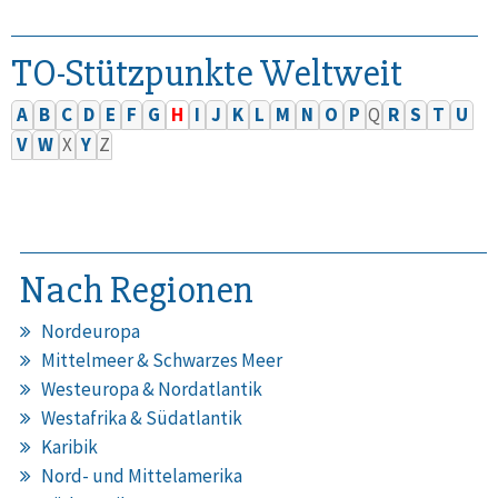
TO-Stützpunkte Weltweit
A
B
C
D
E
F
G
H
I
J
K
L
M
N
O
P
Q
R
S
T
U
V
W
X
Y
Z
Nach Regionen
Nordeuropa
Mittelmeer & Schwarzes Meer
Westeuropa & Nordatlantik
Westafrika & Südatlantik
Karibik
Nord- und Mittelamerika