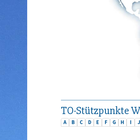
TO-Stützpunkte W
A
B
C
D
E
F
G
H
I