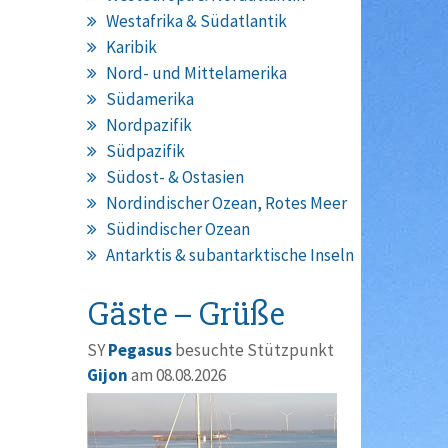
Westafrika & Südatlantik
Karibik
Nord- und Mittelamerika
Südamerika
Nordpazifik
Südpazifik
Südost- & Ostasien
Nordindischer Ozean, Rotes Meer
Südindischer Ozean
Antarktis & subantarktische Inseln
Gäste – Grüße
SY
Pegasus
besuchte Stützpunkt
Gijon
am 08.08.2026