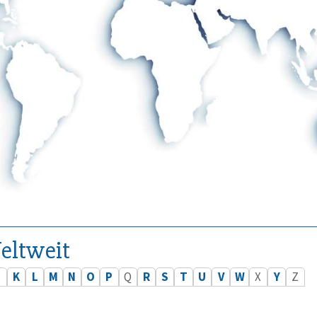
eltweit
J
K
L
M
N
O
P
Q
R
S
T
U
V
W
X
Y
Z