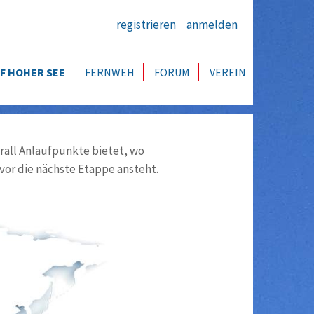
registrieren
anmelden
F HOHER SEE
FERNWEH
FORUM
VEREIN
all Anlaufpunkte bietet, wo
vor die nächste Etappe ansteht.