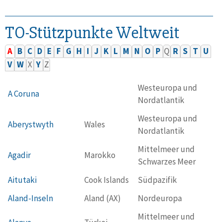
TO-Stützpunkte Weltweit
A
B
C
D
E
F
G
H
I
J
K
L
M
N
O
P
Q
R
S
T
U
V
W
X
Y
Z
Westeuropa und
A Coruna
Nordatlantik
Westeuropa und
Aberystwyth
Wales
Nordatlantik
Mittelmeer und
Agadir
Marokko
Schwarzes Meer
Aitutaki
Cook Islands
Südpazifik
Aland-Inseln
Aland (AX)
Nordeuropa
Mittelmeer und