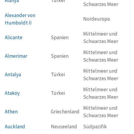
Alanya
Türkei
Schwarzes Meer
Alexander von
Nordeuropa
Humboldt II
Mittelmeer und
Alicante
Spanien
Schwarzes Meer
Mittelmeer und
Almerimar
Spanien
Schwarzes Meer
Mittelmeer und
Antalya
Türkei
Schwarzes Meer
Mittelmeer und
Ataköy
Türkei
Schwarzes Meer
Mittelmeer und
Athen
Griechenland
Schwarzes Meer
Auckland
Neuseeland
Südpazifik