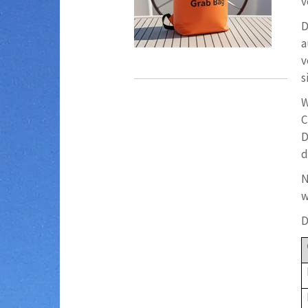
v
D
a
v
s
W
C
D
d
N
w
D