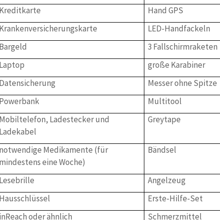
Kreditkarte
Hand GPS
Krankenversicherungskarte
LED-Handfackeln
Bargeld
3 Fallschirmraketen
Laptop
große Karabiner
Datensicherung
Messer ohne Spitze
Powerbank
Multitool
Mobiltelefon, Ladestecker und
Greytape
Ladekabel
notwendige Medikamente (für
Bändsel
mindestens eine Woche)
Lesebrille
Angelzeug
Hausschlüssel
Erste-Hilfe-Set
inReach oder ähnlich
Schmerzmittel