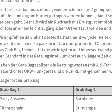
erlassen werden muss.
ie Tasche selbst muss robust, wasserdicht und groß genug sein
uffallen und eng am Körper getragen werden können, damit si
erloren geht. Deshalb wird ein Rucksack mit Brustgurt empfohl
ichtbar an einem leicht zugänglichen Ort verstaut werden und
ir empfehlen den Inhalt der Notfalltasche(n) vor jeder Reise
rew entsprechend zu packen und zu überprüfen. Im TO untersc
as Grab Bag 1 beinhaltet die wichtigsten und lebensnotwendig
en Standard in der Rettungsinsel, um dort auch längere Zeit 
eben den Grab Bags sollten die Rettungswesten (mit AIS-Tra
asserdichtes UKW-Funkgerät und die EPIRB mit-genommen w
as gehört ins Grab Bag:
Grab Bag 1
Grab Bag 2
Pass / Ausweis
Satphone
Führerschein
Stirnlampe