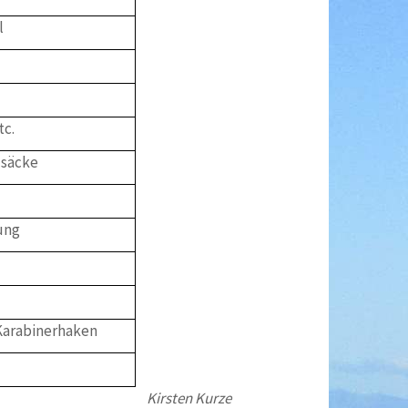
l
tc.
-säcke
ung
Karabinerhaken
Kirsten Kurze