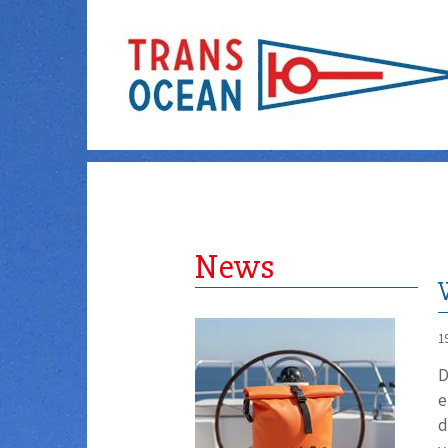
News
1
D
e
d