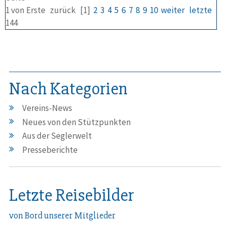
1 von
Erste
zurück
[1]
2
3
4
5
6
7
8
9
10
weiter
letzte
144
Nach Kategorien
Vereins-News
Neues von den Stützpunkten
Aus der Seglerwelt
Presseberichte
Letzte Reisebilder
von Bord unserer Mitglieder