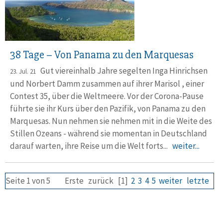
38 Tage – Von Panama zu den Marquesas
Gut viereinhalb Jahre segelten Inga Hinrichsen
23. Jul. 21
und Norbert Damm zusammen auf ihrer Marisol , einer
Contest 35, über die Weltmeere. Vor der Corona-Pause
führte sie ihr Kurs über den Pazifik, von Panama zu den
Marquesas. Nun nehmen sie nehmen mit in die Weite des
Stillen Ozeans - während sie momentan in Deutschland
darauf warten, ihre Reise um die Welt forts...
weiter...
Seite 1 von 5
Erste
zurück
[1]
2
3
4
5
weiter
letzte