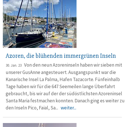
Azoren, die blühenden immergrünen Inseln
Von den neun Azoreninseln haben wir sieben mit
30. Jan. 23
unserer GusAnne angesteuert. Ausgangs­punkt war die
Kana­rische Insel La Palma, Ha­fen Tazacorte. Fünfeinhalb
Tage haben wir für die 647 See­mei­len lange Über­fahrt
gebraucht, bis wir auf der der südöst­lichsten Azoren­insel
Santa Maria fest­machen konnten. Danach ging es weiter zu
den Inseln Pico, Faial, Sa...
weiter...