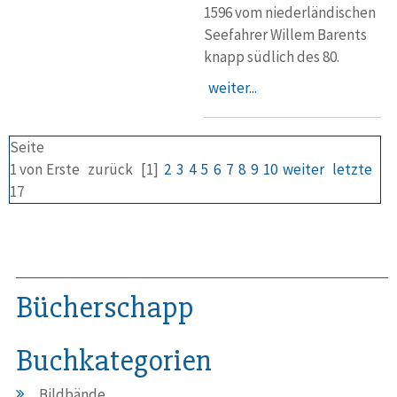
1596 vom niederländischen
Seefahrer Willem Barents
knapp südlich des 80.
weiter...
Seite
1 von
Erste
zurück
[1]
2
3
4
5
6
7
8
9
10
weiter
letzte
17
Bücherschapp
Buchkategorien
Bildbände