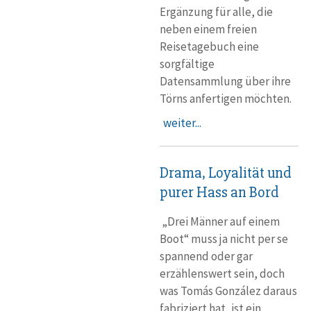
Ergänzung für alle, die
neben einem freien
Reisetagebuch eine
sorgfältige
Datensammlung über ihre
Törns anfertigen möchten.
weiter...
Drama, Loyalität und
purer Hass an Bord
„Drei Männer auf einem
Boot“ muss ja nicht per se
spannend oder gar
erzählenswert sein, doch
was Tomás González daraus
fabriziert hat, ist ein