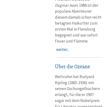
Dagmar Aaen
. 1988 ist der
populäre Abenteurer
diesem damals schon recht
betagten Haikutter zum
ersten Mal in Flensburg
begegnet und war sofort
Feuer und Flamme.
weiter...
Über die Ozeane
Weltruhm hat Rudyard
Kipling (1865-1936) mit
seinen Dschungelbüchern
erlangt, für die er 1907
sogar mit dem Nobelpreis
für Literatur ausgezeichnet