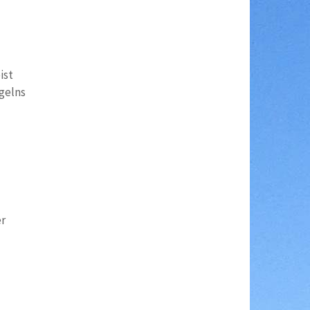
ist
gelns
r