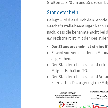
Größen 25 x 70 cm und 35 x 90 cm be
Standerschein
Belegt wird dies durch den Stander
Geschäftsstelle beantragen kann. De
nach, dass die benannte Yacht bei
e.V. registriert ist. Mit der Regis
Der Standerschein ist ein ino
Er wird von verschiedenen Marin
angesehen.
Der Standerschein ist nicht erfo
Mitgliedschaft im TO.
Der Standerschein ist nicht Vor
zuerhalten. Dazu genügt die Mit