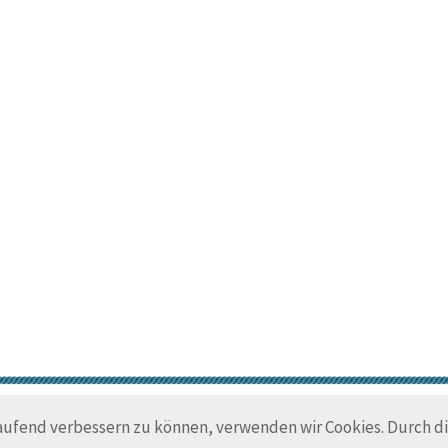
© Trans-Ocean e.V. 2010-2026
Impressum
Kontakt
Nutzungsbedin
laufend verbessern zu können, verwenden wir Cookies. Durch 