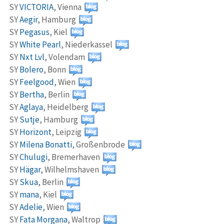
SY
VICTORIA
,
Vienna
SY
Aegir
,
Hamburg
SY
Pegasus
,
Kiel
SY
White Pearl
,
Niederkassel
SY
Nxt Lvl
,
Volendam
SY
Bolero
,
Bonn
SY
Feelgood
,
Wien
SY
Bertha
,
Berlin
SY
Aglaya
,
Heidelberg
SY
Sutje
,
Hamburg
SY
Horizont
,
Leipzig
SY
Milena Bonatti
,
Großenbrode
SY
Chulugi
,
Bremerhaven
SY
Hägar
,
Wilhelmshaven
SY
Skua
,
Berlin
SY
mana
,
Kiel
SY
Adelie
,
Wien
SY
Fata Morgana
,
Waltrop