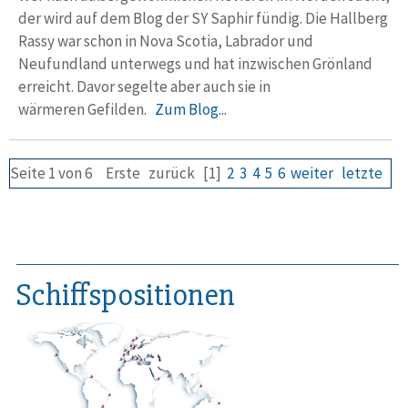
der wird auf dem Blog der SY Saphir fündig. Die Hallberg
Rassy war schon in Nova Scotia, Labrador und
Neufundland unterwegs und hat inzwischen Grönland
erreicht. Davor segelte aber auch sie in
wärmeren Gefilden.
Zum Blog...
Seite 1 von 6
Erste
zurück
[1]
2
3
4
5
6
weiter
letzte
Schiffspositionen