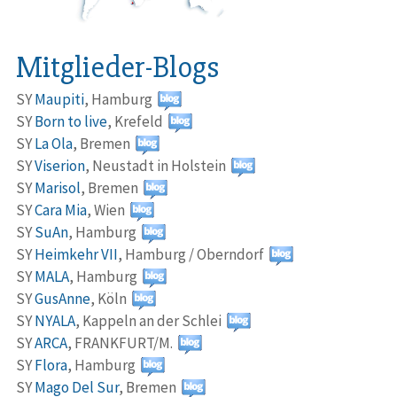
Mitglieder-Blogs
SY
Maupiti
,
Hamburg
SY
Born to live
,
Krefeld
SY
La Ola
,
Bremen
SY
Viserion
,
Neustadt in Holstein
SY
Marisol
,
Bremen
SY
Cara Mia
,
Wien
SY
SuAn
,
Hamburg
SY
Heimkehr VII
,
Hamburg / Oberndorf
SY
MALA
,
Hamburg
SY
GusAnne
,
Köln
SY
NYALA
,
Kappeln an der Schlei
SY
ARCA
,
FRANKFURT/M.
SY
Flora
,
Hamburg
SY
Mago Del Sur
,
Bremen