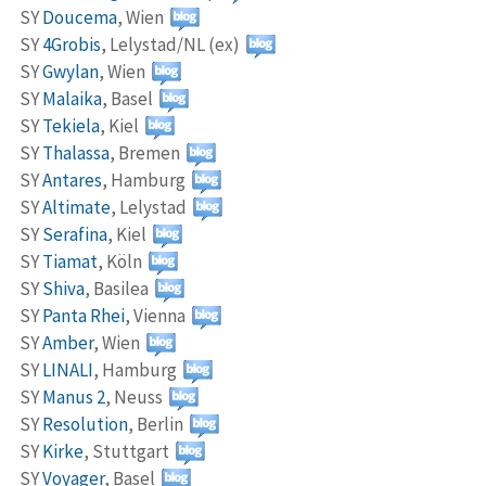
SY
Doucema
,
Wien
SY
4Grobis
,
Lelystad/NL (ex)
SY
Gwylan
,
Wien
SY
Malaika
,
Basel
SY
Tekiela
,
Kiel
SY
Thalassa
,
Bremen
SY
Antares
,
Hamburg
SY
Altimate
,
Lelystad
SY
Serafina
,
Kiel
SY
Tiamat
,
Köln
SY
Shiva
,
Basilea
SY
Panta Rhei
,
Vienna
SY
Amber
,
Wien
SY
LINALI
,
Hamburg
SY
Manus 2
,
Neuss
SY
Resolution
,
Berlin
SY
Kirke
,
Stuttgart
SY
Voyager
,
Basel