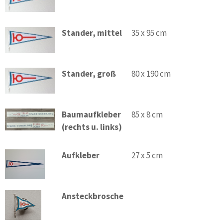
Stander, mittel
35 x 95 cm
Stander, groß
80 x 190 cm
Baumaufkleber
85 x 8 cm
(rechts u. links)
Aufkleber
27 x 5 cm
Ansteckbrosche