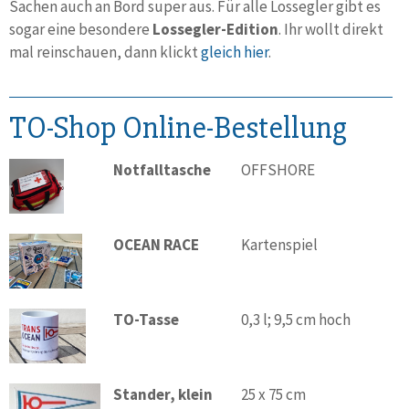
Sachen auch an Bord super aus. Für alle Lossegler gibt es
sogar eine besondere
Lossegler-Edition
. Ihr wollt direkt
mal reinschauen, dann klickt
gleich hier
.
TO-Shop Online-Bestellung
Notfalltasche
OFFSHORE
OCEAN RACE
Kartenspiel
TO-Tasse
0,3 l; 9,5 cm hoch
Stander, klein
25 x 75 cm