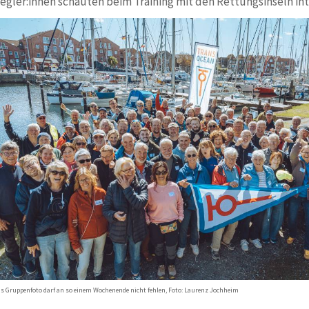
egler:innen schauten beim Training mit den Rettungsinseln int
s Gruppenfoto darf an so einem Wochenende nicht fehlen, Foto: Laurenz Jochheim