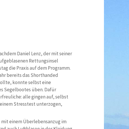
Nachdem Daniel Lenz, der mit seiner
 aufgeblasenen Rettungsinsel
stag die Praxis auf dem Programm.
ahr bereits das Shorthanded
ollte, konnte selbst eine
nes Segelbootes üben. Dafür
reuliche: alle gingen auf, selbst
 keinem Stresstest unterzogen,
x mit einem Überlebensanzug im
nd auch Luftblasen in der Kleidung