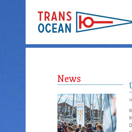
News
1
W
M
D