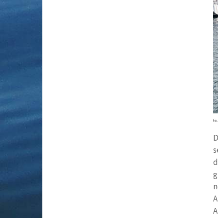
Gu
D
s
d
g
n
A
A