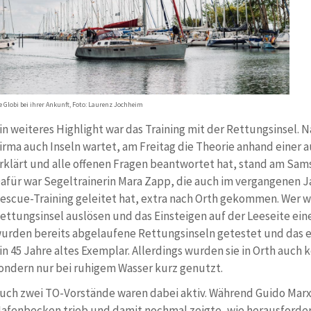
e Globi bei ihrer Ankunft, Foto: Laurenz Jochheim
in weiteres Highlight war das Training mit der Rettungsinsel. 
irma auch Inseln wartet, am Freitag die Theorie anhand einer
rklärt und alle offenen Fragen beantwortet hat, stand am Sam
afür war Segeltrainerin Mara Zapp, die auch im vergangenen J
escue-Training geleitet hat, extra nach Orth gekommen. Wer w
ettungsinsel auslösen und das Einsteigen auf der Leeseite ei
urden bereits abgelaufene Rettungsinseln getestet und das erf
in 45 Jahre altes Exemplar. Allerdings wurden sie in Orth auch
ondern nur bei ruhigem Wasser kurz genutzt.
uch zwei TO-Vorstände waren dabei aktiv. Während Guido Mar
afenbecken trieb und damit nochmal zeigte, wie herausforder