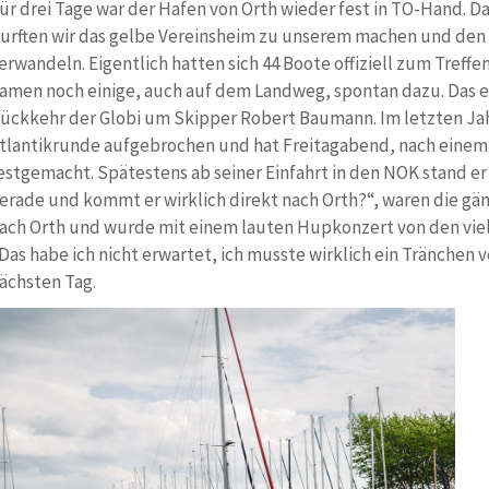
ür drei Tage war der Hafen von Orth wieder fest in TO-Hand. 
urften wir das gelbe Vereinsheim zu unserem machen und den
erwandeln. Eigentlich hatten sich 44 Boote offiziell zum Tref
amen noch einige, auch auf dem Landweg, spontan dazu. Das e
ückkehr der Globi um Skipper Robert Baumann. Im letzten Jah
tlantikrunde aufgebrochen und hat Freitagabend, nach einem l
estgemacht. Spätestens ab seiner Einfahrt in den NOK stand e
erade und kommt er wirklich direkt nach Orth?“, waren die gäng
ach Orth und wurde mit einem lauten Hupkonzert von den vie
Das habe ich nicht erwartet, ich musste wirklich ein Tränchen
ächsten Tag.