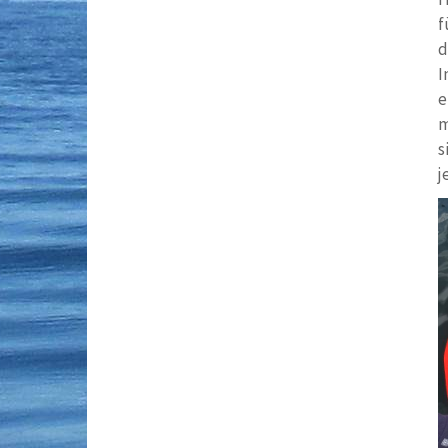
f
d
I
e
m
s
j