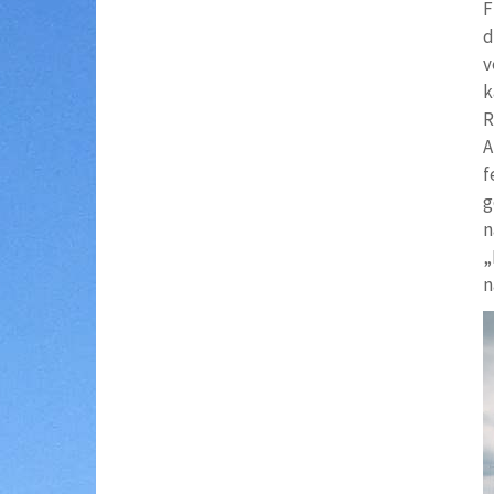
F
d
v
k
R
A
f
g
n
„
n