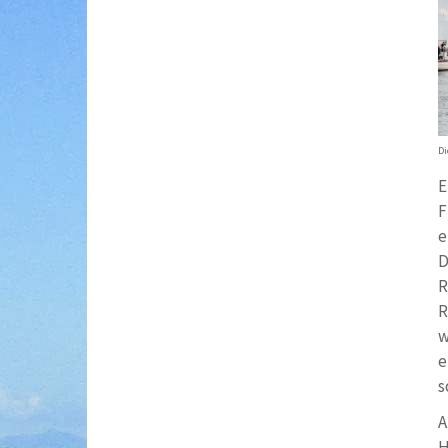
Di
E
F
e
D
R
R
w
e
s
A
H