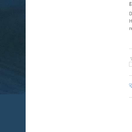
g
D
H
r