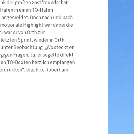
Dank der großen Gastfreundschaft
 Hafen in einen TO-Hafen
fen angemeldet. Doch nach und nach
motionale Highlight war dabei die
r war er von Orth zur
etzten Sprint, wieder in Orth
r unter Beobachtung. „Wo steckt er
igen Fragen. Ja, er segelte direkt
len TO-Booten herzlich empfangen.
 verdrücken“, erzählte Robert am