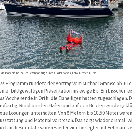
ido Marx treibt im Überlebensanzug durchs Hafenbecken, Foto: Kirsten Kurze
as Programm rundete der Vortrag vom Michael Gramse ab. Er e
einer bildgewaltigen Präsentation ins ewige Eis. Ein bisschen e
as Wochenende in Orth, die Eisheiligen hatten zugeschlagen.
roßartig. Rund um den Hafen und auf den Booten wurde geklö
eue Lösungen unterhalten. Von 8 Metern bis 18,50 Meter waren
usstattung und Material vertreten. Das zeigt wieder einmal, wie
uch in diesem Jahr waren wieder vier Lossegler auf Fehmarn ve