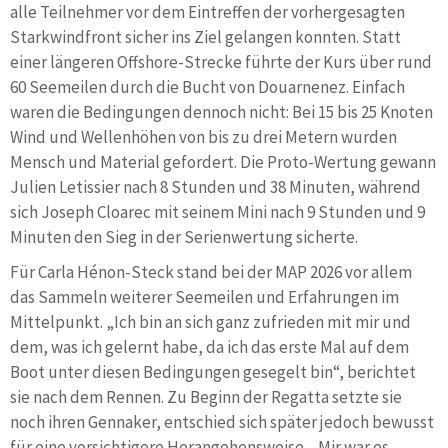
alle Teilnehmer vor dem Eintreffen der vorhergesagten
Starkwindfront sicher ins Ziel gelangen konnten. Statt
einer längeren Offshore-Strecke führte der Kurs über rund
60 Seemeilen durch die Bucht von Douarnenez. Einfach
waren die Bedingungen dennoch nicht: Bei 15 bis 25 Knoten
Wind und Wellenhöhen von bis zu drei Metern wurden
Mensch und Material gefordert. Die Proto-Wertung gewann
Julien Letissier nach 8 Stunden und 38 Minuten, während
sich Joseph Cloarec mit seinem Mini nach 9 Stunden und 9
Minuten den Sieg in der Serienwertung sicherte.
Für Carla Hénon-Steck stand bei der MAP 2026 vor allem
das Sammeln weiterer Seemeilen und Erfahrungen im
Mittelpunkt. „Ich bin an sich ganz zufrieden mit mir und
dem, was ich gelernt habe, da ich das erste Mal auf dem
Boot unter diesen Bedingungen gesegelt bin“, berichtet
sie nach dem Rennen. Zu Beginn der Regatta setzte sie
noch ihren Gennaker, entschied sich später jedoch bewusst
für eine vorsichtigere Herangehensweise. „Mir war es