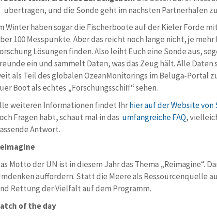
übertragen, und die Sonde geht im nächsten Partnerhafen zur
m Winter haben sogar die Fischerboote auf der Kieler Förde mi
ber 100 Messpunkte. Aber das reicht noch lange nicht, je mehr
orschung Lösungen finden. Also leiht Euch eine Sonde aus, seg
reunde ein und sammelt Daten, was das Zeug hält. Alle Daten s
eit als Teil des globa­len Ozean­Moni­to­rings im Beluga-Portal 
uer Boot als echtes „Forschungsschiff“ sehen.
lle weiteren Informationen findet Ihr
hier auf der Website von
och Fragen habt, schaut mal in das
umfangreiche FAQ
, viellei
assende Antwort.
eimagine
as Motto der UN ist in diesem Jahr das Thema „Reimagine“. D
mdenken auffordern. Statt die Meere als Ressourcenquelle 
nd Rettung der Vielfalt auf dem Programm.
atch of the day