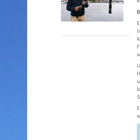
e
D
E
l
k
F
w
U
H
u
b
S
E
w