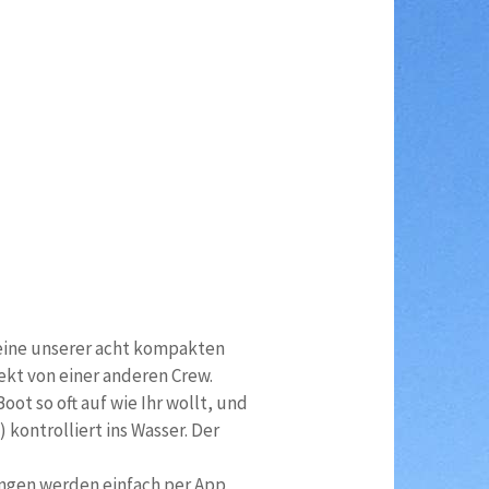
eine unserer acht kompakten
ekt von einer anderen Crew.
ot so oft auf wie Ihr wollt, und
 kontrolliert ins Wasser. Der
ngen werden einfach per App