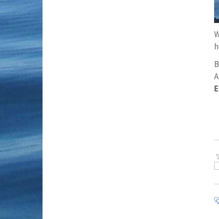
W
h
B
A
E