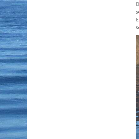
D
s
E
s