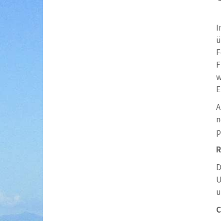
I
ü
F
F
w
E
A
n
p
R
D
U
u
C