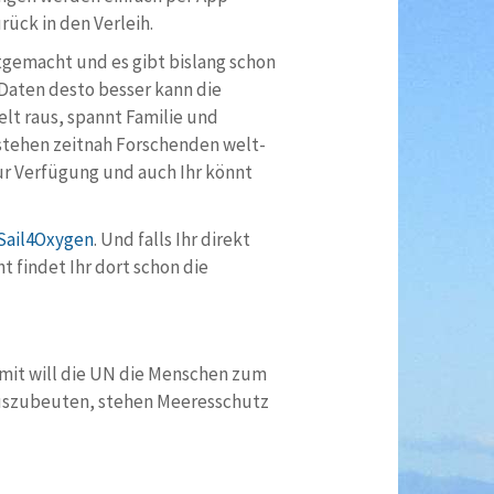
ück in den Verleih.
tgemacht und es gibt bislang schon
 Daten desto besser kann die
elt raus, spannt Familie und
tehen zeitnah For­schen­den welt­
zur Ver­fü­gung und auch Ihr könnt
 Sail4Oxygen
. Und falls Ihr direkt
cht findet Ihr dort schon die
amit will die UN die Menschen zum
auszubeuten, stehen Meeresschutz