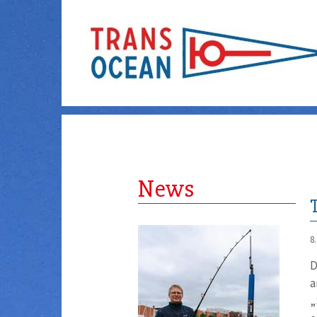
News
8
D
a
„