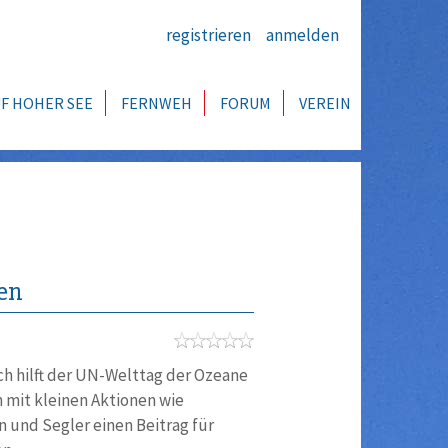
registrieren
anmelden
F HOHER SEE
FERNWEH
FORUM
VEREIN
gen
ch hilft der UN-Welttag der Ozeane
 mit kleinen Aktionen wie
n und Segler einen Beitrag für