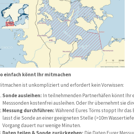
o einfach könnt Ihr mitmachen
itmachen ist unkompliziert und erfordert kein Vorwissen:
Sonde ausleihen:
In teilnehmenden Partnerhäfen könnt Ihr 
Messsonden kostenfrei ausleihen. Oder Ihr übernehmt sie dir
Messung durchführen:
Während Eures Törns stoppt Ihr das Bo
lasst die Sonde an einer geeigneten Stelle (>10m Wassertiefe)
Vorgang dauert nur wenige Minuten.
Daten teilen & Sonde zurückgeben:
Die Daten Eurer Messu