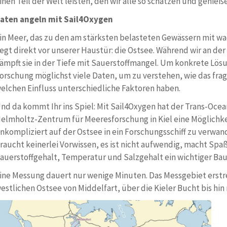
inen Teil der Welt leisten, den wir alle so schätzen und genieß
aten angeln mit Sail4Oxygen
in Meer, das zu den am stärksten belasteten Gewässern mit 
iegt direkt vor unserer Haustür: die Ostsee. Während wir an de
ämpft sie in der Tiefe mit Sauerstoffmangel. Um konkrete Lös
orschung möglichst viele Daten, um zu verstehen, wie das fra
elchen Einfluss unterschiedliche Faktoren haben.
nd da kommt Ihr ins Spiel: Mit Sail4Oxygen hat der Trans-
elmholtz-Zentrum für Meeresforschung in Kiel eine Möglichke
nkompliziert auf der Ostsee in ein Forschungsschiff zu verwand
raucht keinerlei Vorwissen, es ist nicht aufwendig, macht Spa
auerstoffgehalt, Temperatur und Salzgehalt ein wichtiger Bau
ine Messung dauert nur wenige Minuten. Das Messgebiet erstre
estlichen Ostsee von Middelfart, über die Kieler Bucht bis h