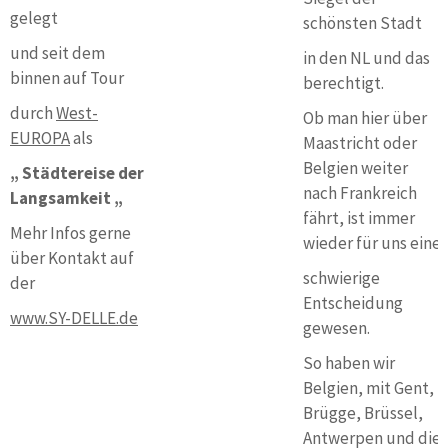
gelegt
schönsten Stadt
und seit dem
in den NL und das
binnen auf Tour
berechtigt.
durch
West-
Ob man hier über
EUROPA
als
Maastricht oder
Belgien weiter
„ Städtereise der
nach Frankreich
Langsamkeit „
fährt, ist immer
Mehr Infos gerne
wieder für uns eine
über Kontakt auf
schwierige
der
Entscheidung
www.SY-DELLE.de
gewesen.
So haben wir
Belgien, mit Gent,
Brügge, Brüssel,
Antwerpen und die