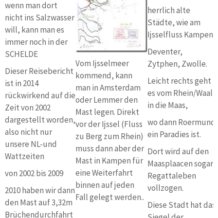
wenn man dort
herrlich alte
nicht ins Salzwasser
Städte, wie am
will, kann man es
Ijsselfluss Kampen,
immer noch in der
Deventer,
SCHELDE
Vom Ijsselmeer
Zytphen, Zwolle.
Dieser Reisebericht
kommend, kann
Leicht rechts geht
ist in 2014
man in Amsterdam
es vom Rhein/Waal
rückwirkend auf die
oder Lemmer den
in die Maas,
Zeit von 2002
Mast legen. Direkt
dargestellt worden,
wo dann Roermund
vor der Ijssel (Fluss
also nicht nur
ein Paradies ist.
zu Berg zum Rhein)
unsere NL-und
muss dann aber der
Dort wird auf den
Wattzeiten
Mast in Kampen für
Maasplaacen sogar
eine Weiterfahrt
von 2002 bis 2009
Regattaleben
binnen auf jeden
vollzogen.
2010 haben wir dann
Fall gelegt werden..
den Mast auf 3,32m
Diese Stadt hat das
Brüchendurchfahrt
Siegel der