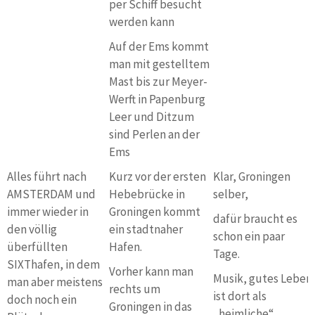
per Schiff besucht
werden kann
Auf der Ems kommt
man mit gestelltem
Mast bis zur Meyer-
Werft in Papenburg
Leer und Ditzum
sind Perlen an der
Ems
Alles führt nach
Kurz vor der ersten
Klar, Groningen
AMSTERDAM und
Hebebrücke in
selber,
immer wieder in
Groningen kommt
dafür braucht es
den völlig
ein stadtnaher
schon ein paar
überfüllten
Hafen.
Tage.
SIXThafen, in dem
Vorher kann man
Musik, gutes Leben
man aber meistens
rechts um
ist dort als
doch noch ein
Groningen in das
„heimliche“