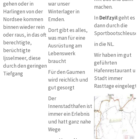
gehen oder in
war unser
machen.
Harlingen von der
Winterlager in
In
Delfzyil
geht es
Nordsee kommen
Emden.
dann durch die
binnen wieder rein
Dort gibt es alles,
Sportbootschleuse
oder raus, in das oft
was man für eine
berechtigte,
in die NL.
Ausrüstung am
berüchtigte
Lebenswerk
Wir haben im gut
Ijsselmeer, diese
braucht
geführten
durch den geringen
Hafenrestaurant u
Für den Gaumen
Tiefgang
Stadt immer
wird reichlich und
Rasttage eingelegt.
gut gesorgt
Der
Innenstadthafen ist
immer ein Erlebnis
und hatt ganz nahe
Wege