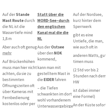
Auf der
Stande
Statt über die
Auf der Nordsee,
Mast Route
durch
MORD-See–durch
kurz hinter dem
die NL ist die
den englischen
Sperrwerk
Wassertiefe mind
Kanal mal die die
gibt es eine
1,8 m
NL
Untiefe, die man,
Aber auch oft genug
Aus der
Ostsee
wie auch oft in
mehr
über den
NOK
anderen Watts, gut
kommend,
Auf Brückenhöhen
timen muss
muss man hier nicht
kann man mit
(2 Std vor bis 2
achten, da sie zu
gestelltem Mast in
Stunden nach dem
bestimmten
die
EIDER
fahren
HW
Öffnungszeiten oft
– die Tiefen
ist dabei immer
über Kameras mit
schwankten im dort
eine Formel)
Fernbedienung
wohl vorhandenem
kostenlos oder per
An der Küste sofort
Unterwassergebirge