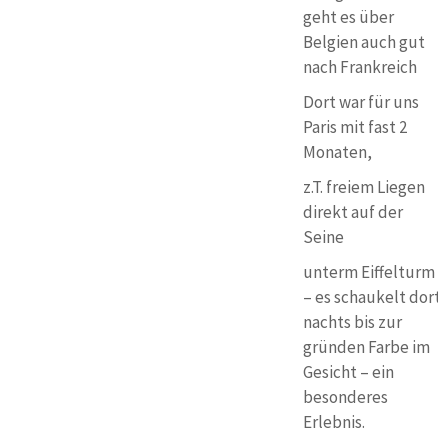
geht es über
Belgien auch gut
nach Frankreich
Dort war für uns
Paris mit fast 2
Monaten,
z.T. freiem Liegen
direkt auf der
Seine
unterm Eiffelturm
– es schaukelt dort
nachts bis zur
gründen Farbe im
Gesicht – ein
besonderes
Erlebnis.