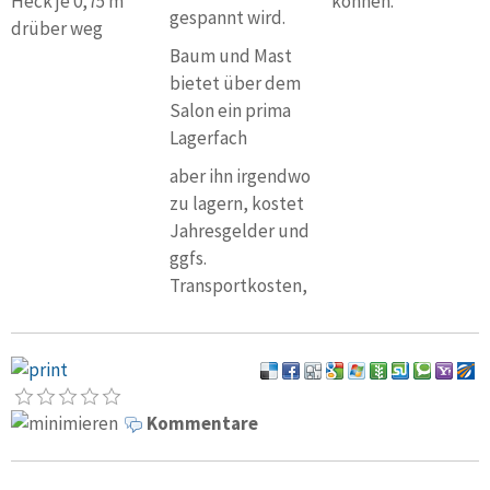
Heck je 0,75 m
können.
gespannt wird.
drüber weg
Baum und Mast
bietet über dem
Salon ein prima
Lagerfach
aber ihn irgendwo
zu lagern, kostet
Jahresgelder und
ggfs.
Transportkosten,
Kommentare