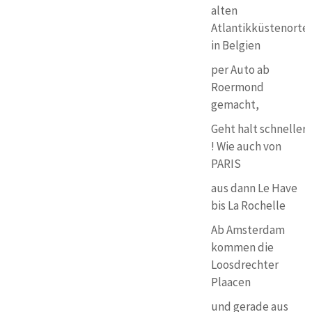
alten
Atlantikküstenorte
in Belgien
per Auto ab
Roermond
gemacht,
Geht halt schneller
! Wie auch von
PARIS
aus dann Le Have
bis La Rochelle
Ab Amsterdam
kommen die
Loosdrechter
Plaacen
und gerade aus