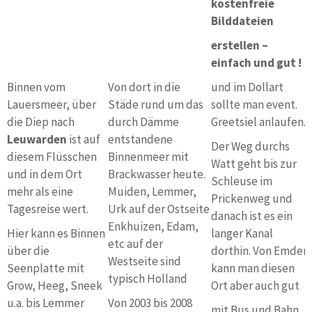
kostenfreie
Bilddateien
erstellen –
einfach und gut !
Binnen vom
Von dort in die
und im Dollart
Lauersmeer, über
Städe rund um das
sollte man event.
die Diep nach
durch Dämme
Greetsiel anlaufen.
Leuwarden
ist auf
entstandene
Der Weg durchs
diesem Flüsschen
Binnenmeer mit
Watt geht bis zur
und in dem Ort
Brackwasser heute.
Schleuse im
mehr als eine
Muiden, Lemmer,
Prickenweg und
Tagesreise wert.
Urk auf der Ostseite
danach ist es ein
Enkhuizen, Edam,
Hier kann es Binnen
langer Kanal
etc auf der
über die
dorthin. Von Emden
Westseite sind
Seenplatte mit
kann man diesen
typisch Holland
Grow, Heeg, Sneek
Ort aber auch gut
u.a. bis Lemmer
Von 2003 bis 2008
mit Bus und Bahn