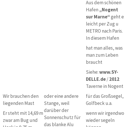
Aus dem schönen
Hafen
„Nogent
sur Marne“
geht es
leicht per Zug u
METRO nach Paris.
In diesem Hafen
hat man alles, was
man zum Leben
braucht
Siehe:
www.SY-
DELLE.de
/
2012
Taverne in Nogent
Wir brauchen den
oder eine andere
für das Großsegel,
liegenden Mast
Stange, weil
Golfbeck u.a.
darüber der
Er steht mit 14,69 m
wenn wir irgendwo
Sonnenschutz für
zwar am Bug und
wieder segeln
das blanke Alu