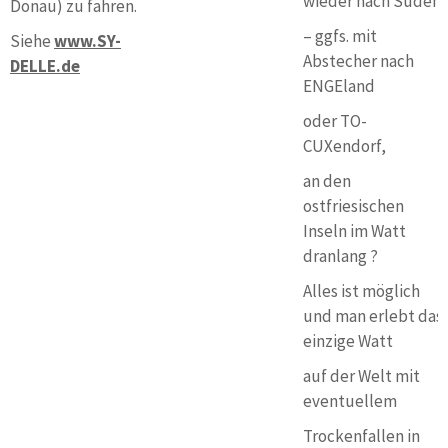
wieder nach Süden
Donau) zu fahren.
– ggfs. mit
Siehe
www.SY-
Abstecher nach
DELLE.de
ENGEland
oder TO-
CUXendorf,
an den
ostfriesischen
Inseln im Watt
dranlang ?
Alles ist möglich
und man erlebt das
einzige Watt
auf der Welt mit
eventuellem
Trockenfallen in