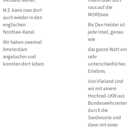
Verband weiter.
Inseln oder dort
raus auf die
M.E. kann man dort
MORDsee.
auch wieder in den
englischen
Bis Den Helder ist
Nordsee-Kanal.
jede Insel, genau
wie
Wir haben zweimal
Amsterdam
das ganze Watt ein
angelaufen und
sehr
könnten dort leben.
unterschiedliches
Erlebnis.
Von Vlieland sind
wir mit einem
Hochrad-LKW aus
Bundeswehrzeiten
durch die
Sandwüste und
dann mit einer