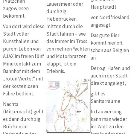
Plätzchen
Lauersmeer oder
Hauptstadt
zugewiesen
durch zig
bekommt.
von Nordfriesland
Hebebrücken
angesagt.
Von dort wird diese
mitten durch die
Stadt voller
Stadt fahren – wie
Das gute Bier
Kunsthallen und
das immer im Tross
kommt hier oft
purem Leben von
von mehren Yachten
schon aus Belgien
AJAX im freien fünf
und Motorbrazzen
an.
Minutentakt zum
klappt, ist ein
Der o.g. Hafen und
Bahnhof mit dem
Erlebnis.
auch in der Stadt
„roten Viertel“ mit
direkt angelegt,
der kostenlosen
Fähre bedient.
gibt es
Sanitärräume
Nachts
(Mitternacht) geht
In Lauwersoog
es dann durch zig
kann man wieder
Brücken im
ins Watt zu den