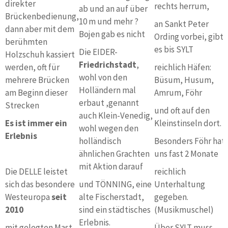
direkter
rechts herrum,
ab und an auf über
Brückenbedienung,
10 m und mehr ?
an Sankt Peter
dann aber mit dem
Bojen gab es nicht
Ording vorbei, gibt
berühmten
es bis SYLT
Die EIDER-
Holzschuh kassiert
Friedrichstadt
,
werden, oft für
reichlich Häfen:
wohl von den
mehrere Brücken
Büsum, Husum,
Holländern mal
am Beginn dieser
Amrum, Föhr
erbaut ,genannt
Strecken
und oft auf den
auch Klein-Venedig,
Es ist immer ein
Kleinstinseln dort.
wohl wegen den
Erlebnis
holländisch
Besonders Föhr hat
ähnlichen Grachten
uns fast 2 Monate
mit Aktion darauf
Die DELLE leistet
reichlich
sich das besondere
und TÖNNING, eine
Unterhaltung
Westeuropa
seit
alte Fischerstadt,
gegeben.
2010
sind ein städtisches
(Musikmuschel)
Erlebnis.
mit gelegten Mast
Über SYLT muss