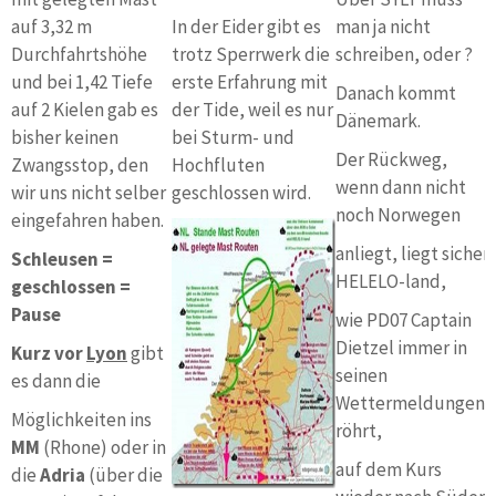
auf 3,32 m
In der Eider gibt es
man ja nicht
Durchfahrtshöhe
trotz Sperrwerk die
schreiben, oder ?
und bei 1,42 Tiefe
erste Erfahrung mit
Danach kommt
auf 2 Kielen gab es
der Tide, weil es nur
Dänemark.
bisher keinen
bei Sturm- und
Der Rückweg,
Zwangsstop, den
Hochfluten
wenn dann nicht
wir uns nicht selber
geschlossen wird.
noch Norwegen
eingefahren haben.
anliegt, liegt sicher
Schleusen =
HELELO-land,
geschlossen =
Pause
wie PD07 Captain
Dietzel immer in
Kurz vor
Lyon
gibt
seinen
es dann die
Wettermeldungen
Möglichkeiten ins
röhrt,
MM
(Rhone) oder in
auf dem Kurs
die
Adria
(über die