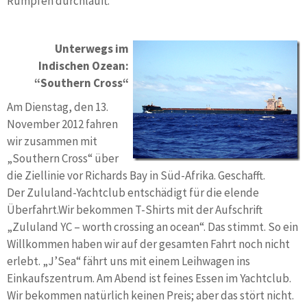
Rümpfen durchläuft.
Unterwegs im
Indischen Ozean:
“Southern Cross“
Am Dienstag, den 13.
November 2012 fahren
wir zusammen mit
„Southern Cross“ über
die Ziellinie vor Richards Bay in Süd-Afrika. Geschafft.
Der Zululand-Yachtclub entschädigt für die elende
Überfahrt.Wir bekommen T-Shirts mit der Aufschrift
„Zululand YC – worth crossing an ocean“. Das stimmt. So ein
Willkommen haben wir auf der gesamten Fahrt noch nicht
erlebt. „J’Sea“ fährt uns mit einem Leihwagen ins
Einkaufszentrum. Am Abend ist feines Essen im Yachtclub.
Wir bekommen natürlich keinen Preis; aber das stört nicht.