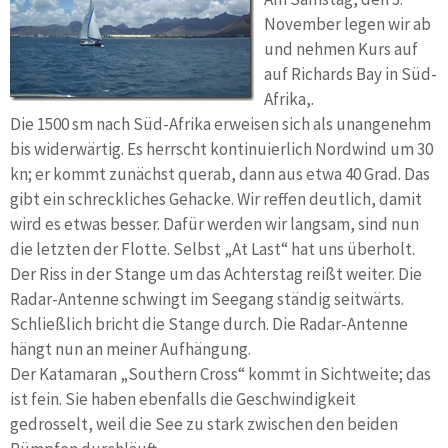
November legen wir ab
und nehmen Kurs auf
auf Richards Bay in Süd-
Afrika,.
Die 1500 sm nach Süd-Afrika erweisen sich als unangenehm
bis widerwärtig. Es herrscht kontinuierlich Nordwind um 30
kn; er kommt zunächst querab, dann aus etwa 40 Grad. Das
gibt ein schreckliches Gehacke. Wir reffen deutlich, damit
wird es etwas besser. Dafür werden wir langsam, sind nun
die letzten der Flotte. Selbst „At Last“ hat uns überholt.
Der Riss in der Stange um das Achterstag reißt weiter. Die
Radar-Antenne schwingt im Seegang ständig seitwärts.
Schließlich bricht die Stange durch. Die Radar-Antenne
hängt nun an meiner Aufhängung.
Der Katamaran „Southern Cross“ kommt in Sichtweite; das
ist fein. Sie haben ebenfalls die Geschwindigkeit
gedrosselt, weil die See zu stark zwischen den beiden