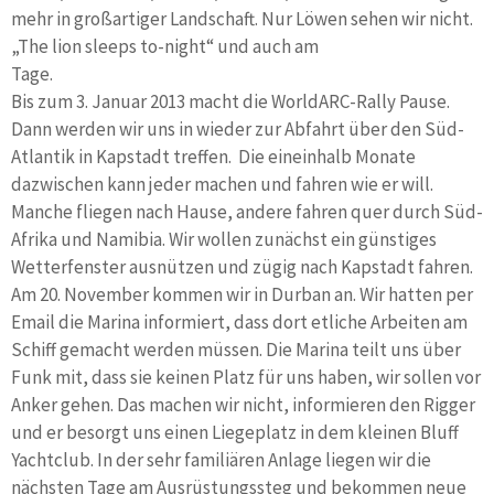
mehr in großartiger Landschaft. Nur Löwen sehen wir nicht.
„The lion sleeps to-night“ und auch am
Tage.
Bis zum 3. Januar 2013 macht die WorldARC-Rally Pause.
Dann werden wir uns in wieder zur Abfahrt über den Süd-
Atlantik in Kapstadt treffen. Die eineinhalb Monate
dazwischen kann jeder machen und fahren wie er will.
Manche fliegen nach Hause, andere fahren quer durch Süd-
Afrika und Namibia. Wir wollen zunächst ein günstiges
Wetterfenster ausnützen und zügig nach Kapstadt fahren.
Am 20. November kommen wir in Durban an. Wir hatten per
Email die Marina informiert, dass dort etliche Arbeiten am
Schiff gemacht werden müssen. Die Marina teilt uns über
Funk mit, dass sie keinen Platz für uns haben, wir sollen vor
Anker gehen. Das machen wir nicht, informieren den Rigger
und er besorgt uns einen Liegeplatz in dem kleinen Bluff
Yachtclub. In der sehr familiären Anlage liegen wir die
nächsten Tage am Ausrüstungssteg und bekommen neue