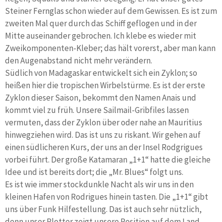
Steiner Fernglas schon wieder auf dem Gewissen. Es ist zum
zweiten Mal quer durch das Schiff geflogen und in der
Mitte auseinander gebrochen. Ich klebe es wieder mit
Zweikomponenten-Kleber; das hält vorerst, aber man kann
den Augenabstand nicht mehr verändern.
Südlich von Madagaskar entwickelt sich ein Zyklon; so
heißen hier die tropischen Wirbelstürme. Es ist der erste
Zyklon dieser Saison, bekommt den Namen Anais und
kommt viel zu früh. Unsere Sailmail-Gribfiles lassen
vermuten, dass der Zyklon über oder nahe an Mauritius
hinwegziehen wird. Das ist uns zu riskant. Wir gehen auf
einen südlicheren Kurs, der uns an der Insel Rodgrigues
vorbei führt. Der große Katamaran „1+1“ hatte die gleiche
Idee und ist bereits dort; die „Mr. Blues“ folgt uns.
Es ist wie immer stockdunkle Nacht als wir uns in den
kleinen Hafen von Rodrigues hinein tasten. Die „1+1“ gibt
uns über Funk Hilfestellung. Das ist auch sehr nützlich,
denn unser Plotter zeigt unsere Position auf dem Land