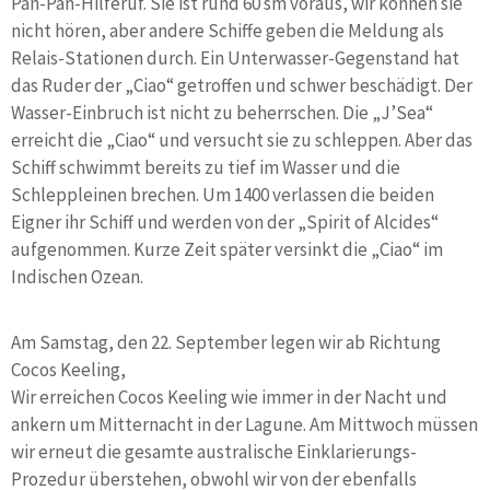
Pan-Pan-Hilferuf. Sie ist rund 60 sm voraus, wir können sie
nicht hören, aber andere Schiffe geben die Meldung als
Relais-Stationen durch. Ein Unterwasser-Gegenstand hat
das Ruder der „Ciao“ getroffen und schwer beschädigt. Der
Wasser-Einbruch ist nicht zu beherrschen. Die „J’Sea“
erreicht die „Ciao“ und versucht sie zu schleppen. Aber das
Schiff schwimmt bereits zu tief im Wasser und die
Schleppleinen brechen. Um 1400 verlassen die beiden
Eigner ihr Schiff und werden von der „Spirit of Alcides“
aufgenommen. Kurze Zeit später versinkt die „Ciao“ im
Indischen Ozean.
Am Samstag, den 22. September legen wir ab Richtung
Cocos Keeling,
Wir erreichen Cocos Keeling wie immer in der Nacht und
ankern um Mitternacht in der Lagune. Am Mittwoch müssen
wir erneut die gesamte australische Einklarierungs-
Prozedur überstehen, obwohl wir von der ebenfalls