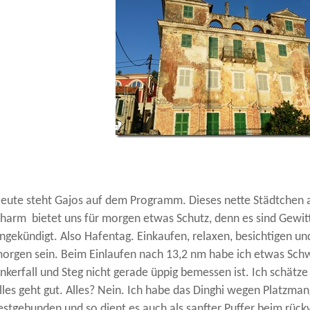
eute steht Gajos auf dem Programm. Dieses nette Städtchen 
harm bietet uns für morgen etwas Schutz, denn es sind Gewi
ngekündigt. Also Hafentag. Einkaufen, relaxen, besichtigen und
orgen sein. Beim Einlaufen nach 13,2 nm habe ich etwas Schw
nkerfall und Steg nicht gerade üppig bemessen ist. Ich schätz
lles geht gut. Alles? Nein. Ich habe das Dinghi wegen Platzman
estgebunden und so dient es auch als sanfter Puffer beim rü