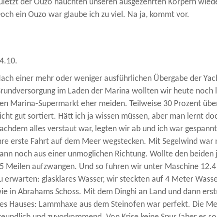
uletzt der Ouzo hauchten unseren ausgezehrten Körpern wied
och ein Ouzo war glaube ich zu viel. Na ja, kommt vor.
4.10.
ach einer mehr oder weniger ausführlichen Übergabe der Yach
rundversorgung im Laden der Marina wollten wir heute noch los
en Marina-Supermarkt eher meiden. Teilweise 30 Prozent über
icht gut sortiert. Hätt ich ja wissen müssen, aber man lernt do
achdem alles verstaut war, legten wir ab und ich war gespann
hre erste Fahrt auf dem Meer wegstecken. Mit Segelwind war n
ann noch aus einer unmoglichen Richtung. Wollte den beiden j
5 Meilen aufzwangen. Und so fuhren wir unter Maschine 12.4
u erwarten: glasklares Wasser, wir steckten auf 4 Meter Wass
ie in Abrahams Schoss. Mit dem Dinghi an Land und dann erst
es Hauses: Lammhaxe aus dem Steinofen war perfekt. Die Me