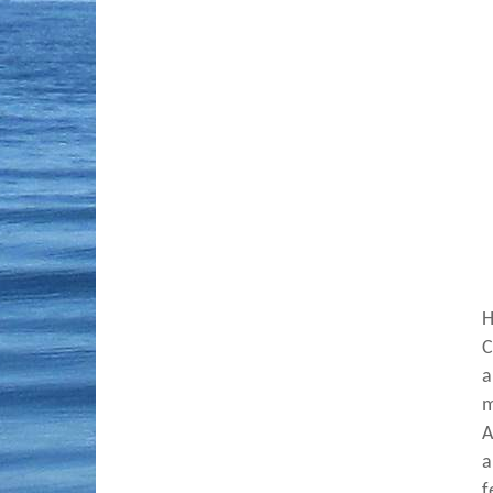
H
C
a
m
A
a
f