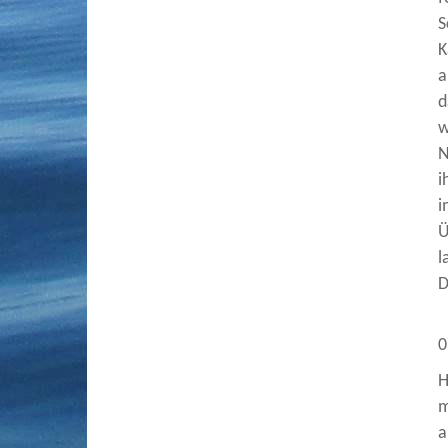
S
K
a
d
w
N
i
i
Ü
l
D
0
H
m
a