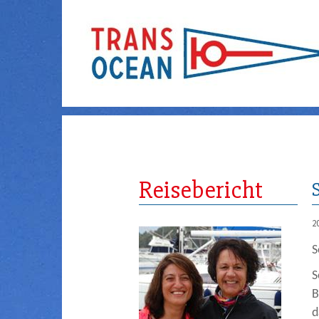
Reisebericht
2
S
S
B
d