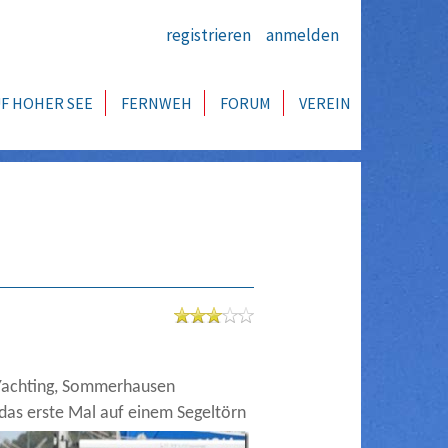
registrieren
anmelden
F HOHER SEE
FERNWEH
FORUM
VEREIN
-Yachting, Sommerhausen
 das erste M
al auf einem Segeltörn