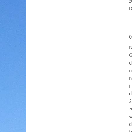
z
D
0
N
G
d
n
n
i
d
2
z
w
d