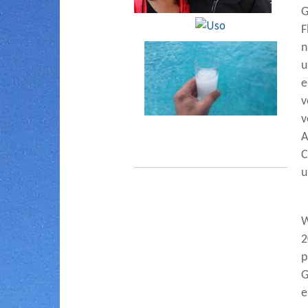
G
F
n
u
e
v
v
A
C
u
W
2
p
G
e