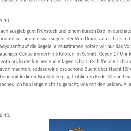
reundlich und zuvorkommend. Von Krise keine Spur (aber es s
5.10.
ach ausgiebigem Frühstuck und einem kurzen Bad im durchau
onnten wir heute etwas segeln, der Wind kam raumschots mit
adys sanft auf die Segelei einzustimmen holten wir nur das Vor
auchiger Genua immerhin 5 Knoten im Schnitt. Gegen 17 Uhr k
ivota an, in der kleinen Bucht lagen schon 3 Schiffe, die sich
avon machten, sodass wir diese schöne Bucht über Nacht für u
bend mit leckerer Bordküche ging fröhlich zu Ende. Meine bei
racher. Ich hab lange nicht so gelacht, wie mit den beiden. Alle
6.10.