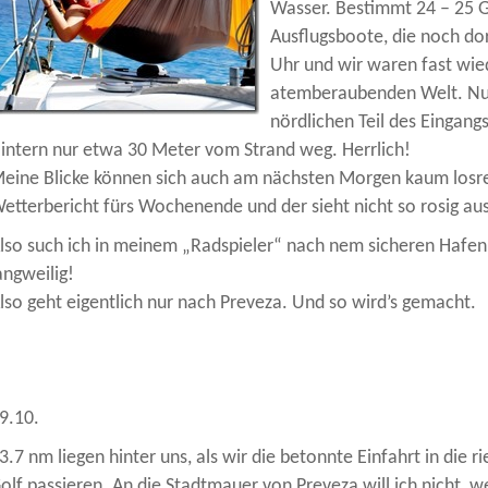
Wasser. Bestimmt 24 – 25 G
Ausflugsboote, die noch dor
Uhr und wir waren fast wied
atemberaubenden Welt. Nur
nördlichen Teil des Eingang
intern nur etwa 30 Meter vom Strand weg. Herrlich!
eine Blicke können sich auch am nächsten Morgen kaum losre
etterbericht fürs Wochenende und der sieht nicht so rosig aus
lso such ich in meinem „Radspieler“ nach nem sicheren Hafen
angweilig!
lso geht eigentlich nur nach Preveza. Und so wird’s gemacht.
9.10.
3.7 nm liegen hinter uns, als wir die betonnte Einfahrt in die
olf passieren. An die Stadtmauer von Preveza will ich nicht, wei