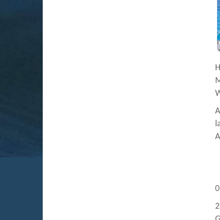
H
M
W
A
l
A
0
2
G