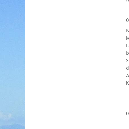
f
0
N
k
L
b
S
d
A
K
0