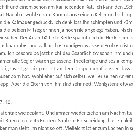
chiff und einem schon am Kai liegenden Kat. Ich kann den „
at-Nachbar wohl schon. Kommt aus seinem Keller und schimpft 
n die Kaimauer gedruckt. Ich denk lass ihn schimpfen und kü
a die beiden Mitseglerinnen ja noch nie angelegt haben. Nach
ir sicher. Der Anker hält, die Kette spannt und die Heckleinen s
achbar rüber und will mich erkundigen, was sein Problem ist 
hm. Ich beschreibe jetzt nicht das Gespräch zwischen ihm und m
mmer alle Segler wären gelassene, friedfertige und sozialkom
brigens ist gar nix passiert an dem Doppelrumpf, ausser, dass 
auter Zorn hat. Wohl eher auf sich selbst, weil er seinen Anker 
epp! Aber die Eltern von ihm sind sehr nett. Wenigstens etwas
7. 10.
afentag wie geplant. Und immer wieder ziehen am Nachmittag
it Böen um die 45 Knoten. Saubere Entscheidung, hier zu bleib
ber man sieht ihn nicht so oft. Vielleicht ist er zum Lachen in 