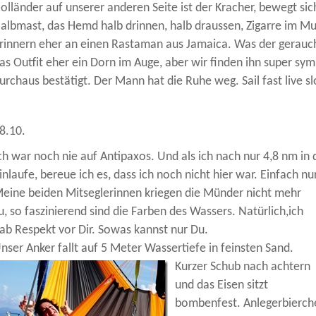
olländer auf unserer anderen Seite ist der Kracher, bewegt sic
albmast, das Hemd halb drinnen, halb draussen, Zigarre im 
rinnern eher an einen Rastaman aus Jamaica. Was der geraucht 
as Outfit eher ein Dorn im Auge, aber wir finden ihn super sy
urchaus bestätigt. Der Mann hat die Ruhe weg. Sail fast live sl
8.10.
ch war noch nie auf Antipaxos. Und als ich nach nur 4,8 nm in 
inlaufe, bereue ich es, dass ich noch nicht hier war. Einfach nu
eine beiden Mitseglerinnen kriegen die Münder nicht mehr
u, so faszinierend sind die Farben des Wassers. Natürlich,ich
ab Respekt vor Dir. Sowas kannst nur Du.
nser Anker fallt auf 5 Meter Wassertiefe in
feinsten Sand.
Kurzer Schub nach achtern
und das Eisen sitzt
bombenfest. Anlegerbierche