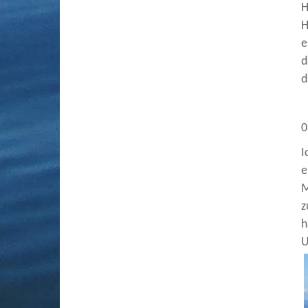
H
H
e
d
d
0
I
e
M
z
h
U