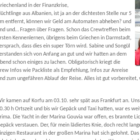
riechenland in der Finanzkrise,
lüchtlinge aus Albanien, ist ja an der dichtesten Stelle nur 5
m entfernt, können wir Geld am Automaten abheben? und
nd und… Fragen über Fragen. Schon das Crewtreffen beim
rsten Kennenlernen, übrigens beim Griechen in Darmstadt,
ersprach, dass dies ein super Törn wird. Sabine und Songül
erstanden sich von Anfang an gut und wir hatten an dem
bend schon einiges zu lachen. Obligatorisch kriegt die
rew Infos wie Packliste als Empfehlung, Infos zur Anreise
nd zum ungefähren Ablauf der Reise. Alles ist gut vorbereitet,
ir kamen auf Korfu am 03.10. sehr spät aus Frankfurt an. Un
0.30 h Ortszeit und bis wir Gepäck und Taxi hatten, war es wei
rima. Die Yacht in der Marina Gouvia war offen, es brannte Li
epäck verstauen. Der, für mein lädiertes Knie, doch recht lan
inzigen Restaurant in der großen Marina hat sich gelohnt. Das