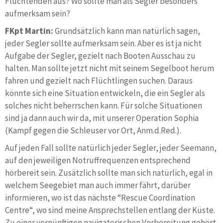
Flüchtenden aus? Wo sollte man als Segler besonders
aufmerksam sein?
FKpt Martin:
Grundsätzlich kann man natürlich sagen,
jeder Segler sollte aufmerksam sein. Aber es ist ja nicht
Aufgabe der Segler, gezielt nach Booten Ausschau zu
halten. Man sollte jetzt nicht mit seinem Segelboot herum
fahren und gezielt nach Flüchtlingen suchen. Daraus
könnte sich eine Situation entwickeln, die ein Segler als
solches nicht beherrschen kann. Für solche Situationen
sind ja dann auch wir da, mit unserer Operation Sophia
(Kampf gegen die Schleuser vor Ort, Anm.d.Red.).
Auf jeden Fall sollte natürlich jeder Segler, jeder Seemann,
auf den jeweiligen Notruffrequenzen entsprechend
hörbereit sein. Zusätzlich sollte man sich natürlich, egal in
welchem Seegebiet man auch immer fährt, darüber
informieren, wo ist das nächste “Rescue Coordination
Centre“, wo sind meine Ansprechstellen entlang der Küste.
Zu einer vernünftigen navigatorischen Vorbereitung gehört