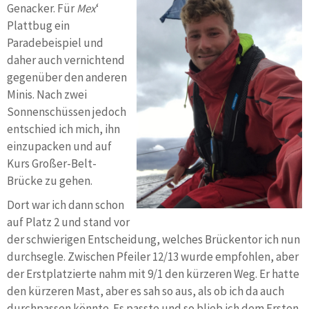
Genacker. Für
Mex
‘
Plattbug ein
Paradebeispiel und
daher auch vernichtend
gegenüber den anderen
Minis. Nach zwei
Sonnenschüssen jedoch
entschied ich mich, ihn
einzupacken und auf
Kurs Großer-Belt-
Brücke zu gehen.
Dort war ich dann schon
auf Platz 2 und stand vor
der schwierigen Entscheidung, welches Brückentor ich nun
durchsegle. Zwischen Pfeiler 12/13 wurde empfohlen, aber
der Erstplatzierte nahm mit 9/1 den kürzeren Weg. Er hatte
den kürzeren Mast, aber es sah so aus, als ob ich da auch
durchpassen könnte. Es passte und so blieb ich dem Ersten