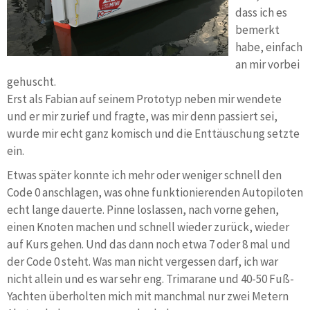
dass ich es
bemerkt
habe, einfach
an mir vorbei
gehuscht.
Erst als Fabian auf seinem Prototyp neben mir wendete
und er mir zurief und fragte, was mir denn passiert sei,
wurde mir echt ganz komisch und die Enttäuschung setzte
ein.
Etwas später konnte ich mehr oder weniger schnell den
Code 0 anschlagen, was ohne funktionierenden Autopiloten
echt lange dauerte. Pinne loslassen, nach vorne gehen,
einen Knoten machen und schnell wieder zurück, wieder
auf Kurs gehen. Und das dann noch etwa 7 oder 8 mal und
der Code 0 steht. Was man nicht vergessen darf, ich war
nicht allein und es war sehr eng. Trimarane und 40-50 Fuß-
Yachten überholten mich mit manchmal nur zwei Metern