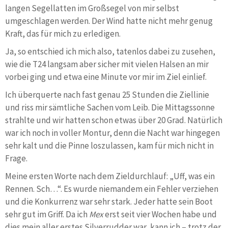
langen Segellatten im Großsegel von mir selbst
umgeschlagen werden. Der Wind hatte nicht mehr genug
Kraft, das für mich zu erledigen.
Ja, so entschied ich mich also, tatenlos dabei zu zusehen,
wie die T24 langsam aber sicher mit vielen Halsen an mir
vorbei ging und etwa eine Minute vor mir im Ziel einlief.
Ich überquerte nach fast genau 25 Stunden die Ziellinie
und riss mir sämtliche Sachen vom Leib. Die Mittagssonne
strahlte und wir hatten schon etwas über 20 Grad. Natürlich
war ich noch in voller Montur, denn die Nacht war hingegen
sehr kalt und die Pinne loszulassen, kam für mich nicht in
Frage.
Meine ersten Worte nach dem Zieldurchlauf: „Uff, was ein
Rennen. Sch…“. Es wurde niemandem ein Fehler verziehen
und die Konkurrenz war sehr stark. Jeder hatte sein Boot
sehr gut im Griff. Da ich
Mex
erst seit vier Wochen habe und
dies mein aller erstes Silverrudder war, kann ich – trotz der