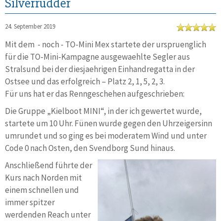
Silverrudder
24. September 2019
Mit dem - noch - TO-Mini Mex startete der urspruenglich
für die TO-Mini-Kampagne ausgewaehlte Segler aus
Stralsund bei der diesjaehrigen Einhandregatta in der
Ostsee und das erfolgreich – Platz 2, 1, 5, 2, 3.
Für uns hat er das Renngeschehen aufgeschrieben:
Die Gruppe „Kielboot MINI“, in der ich gewertet wurde,
startete um 10 Uhr. Fünen wurde gegen den Uhrzeigersinn
umrundet und so ging es bei moderatem Wind und unter
Code 0 nach Osten, den Svendborg Sund hinaus.
Anschließend führte der
Kurs nach Norden mit
einem schnellen und
immer spitzer
werdenden Reach unter