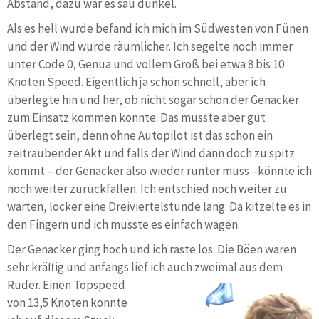
Abstand, dazu war es sau dunkel.
Als es hell wurde befand ich mich im Südwesten von Fünen
und der Wind wurde räumlicher. Ich segelte noch immer
unter Code 0, Genua und vollem Groß bei etwa 8 bis 10
Knoten Speed. Eigentlich ja schön schnell, aber ich
überlegte hin und her, ob nicht sogar schon der Genacker
zum Einsatz kommen könnte. Das musste aber gut
überlegt sein, denn ohne Autopilot ist das schon ein
zeitraubender Akt und falls der Wind dann doch zu spitz
kommt – der Genacker also wieder runter muss –könnte ich
noch weiter zurückfallen. Ich entschied noch weiter zu
warten, locker eine Dreiviertelstunde lang. Da kitzelte es in
den Fingern und ich musste es einfach wagen.
Der Genacker ging hoch und ich raste los. Die Böen waren
sehr kräftig und anfangs lief ich auch zweimal aus dem
Ruder.
Einen Topspeed
von 13,5 Knoten konnte