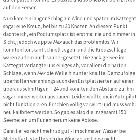
auf den Fersen.
Nun kam ein langer Schlag am Wind und später im Kattegat
sogar eine Kreuz, bei bis zu 30 Knoten. An diesem Punkt
dachte ich, ein Podiumsplatz ist erstmal nie und nimmer in
Sicht, jedoch wuppte
Mex
auch das problemlos. Wir
konnten konstant schnell segeln und die Kreuzschläge
waren zudem auch sauber gesetzt. Die zackige See im
Kattegat verlangte uns einiges ab, vor allem die harten
Schläge, wenn
Mex
die Welle hinunter knallte. Demzufolge
überholten wir anfangs auch den Erstplatzierten auf einer
überaus schnittigen T 24 und konnten den Abstand zu ihm
sogar immer weiter ausbauen. Leider wollte mein Autopilot
nicht funktionieren. Er schien völlig verwirrt und muss wohl
neu kalibriert werden. So gab es also die insgesamt 150
Seemeilen um Fünen herum keine Ablöse.
Dann lief es nicht mehr so gut - Im schmalen Wasser bei
Middelfart, stellte sich der Wind ab und eine nicht