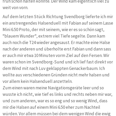
früh schon halten konnte. Der Wind kam eigentlich viel zu
weit von vorn.
Auf dem letzten Stück Richtung Svendborg lieferte ich mir
ein anstrengendes Halsenduell mit Fabian auf seinem Lasse
Mini 6.50 Proto, der mit seinem, wie er es so schön sagt,
“blauem Wunder“, extrem viel Tiefe segelte. Dann kam
auch noch die T24 wieder angesaust. Er machte eine Halse
nach der anderen und überholte erst Fabian und dann sass
er auch mir etwa 10 Minuten vorm Ziel auf den Fersen. Wir
waren schon im Svendborg-Sund und ich lief fast direkt vor
dem Wind mit nach Luv geklappten Genackerbaum. Ich
wollte aus verschiedenen Gründen nicht mehr halsen und
vor allem kein Halsenduell anzetteln.
Zum einen waren meine Navigationsgeräte leer und so
wusste ich nicht, wie tief es links und rechts neben mir war,
und zum anderen, war es so eng und so wenig Wind, dass
mir die Halsen auf einem Mini 6.50 eher zum Nachteil
würden. Vor allem müssen bei dem wenigen Wind die ewig