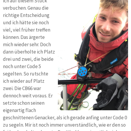
ich auf diesem Stück
verbuchen. Genau die
richtige Entscheidung
und ich hätte sie noch
viel, viel früher treffen
können. Das ärgerte
mich wieder sehr. Doch
dann überholte ich Platz
drei und zwei, die beide
noch unter Code 5
segelten. So rutschte
ich wieder auf Platz
zwei. Die CB66 war
dennoch weit voraus. Er
setzte schon seinen
eigenartig flach
geschnittenen Genacker, als ich gerade anfing unter Code 0
zu segeln. Mir ist noch immer unverständlich, wie er den so