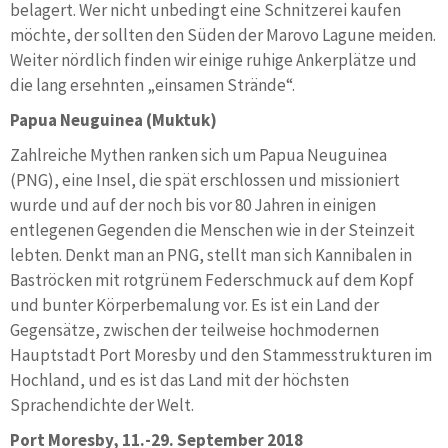
belagert. Wer nicht unbedingt eine Schnitzerei kaufen
möchte, der sollten den Süden der Marovo Lagune meiden.
Weiter nördlich finden wir einige ruhige Ankerplätze und
die lang ersehnten „einsamen Strände“.
Papua Neuguinea (Muktuk)
Zahlreiche Mythen ranken sich um Papua Neuguinea
(PNG), eine Insel, die spät erschlossen und missioniert
wurde und auf der noch bis vor 80 Jahren in einigen
entlegenen Gegenden die Menschen wie in der Steinzeit
lebten. Denkt man an PNG, stellt man sich Kannibalen in
Baströcken mit rotgrünem Federschmuck auf dem Kopf
und bunter Körperbemalung vor. Es ist ein Land der
Gegensätze, zwischen der teilweise hochmodernen
Hauptstadt Port Moresby und den Stammesstrukturen im
Hochland, und es ist das Land mit der höchsten
Sprachendichte der Welt.
Port Moresby, 11.-29. September 2018