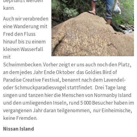
bepflanzt werden
kann.
Auch wir verabreden
eine Wanderung mit
Fred den Fluss
hinauf bis zu einem
kleinen Wasserfall
mit
Schwimmbecken. Vorher zeigt er uns auch noch den Platz,
an dem jedes Jahr Ende Oktober das Goldies Bird of
Paradise Creative Festival, benannt nach dem Lavendel-
oder Schmuckparadiesvogel stattfindet. Drei Tage lang
singen und tanzen hier die Menschen von Normanby Island
und den umliegenden Inseln, rund 5 000 Besucher haben im
vergangenen Jahr daran teilgenommen, nur Einheimische,
keine Fremden.
Nissan Island