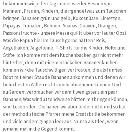
bekommen wir jeden Tag immer wieder Besuch von
Männern, Frauen, Kindern, die irgendetwas zum Tauschen
bringen. Bananen grün und gelb, Kokosnüsse, Limetten,
Papayas, Tomaten, Bohnen, Ananas, Guaven, Orangen,
Passionsfrüchte - unsere Messe quillt über vor lauter Obst.
Was die Papua hier im Tausch gerne hätten? Reis,
Angelhaken, Angelleine, T-Shirts für die Kinder, Hefte und
Stifte. Ich komme mit dem Kuchenbacken gar nicht mehr
hinterher, denn mit einem Stückchen Bananenkuchen
können wir die Tauschwilligen vertrösten, die als fünftes
Boot mit einer Staude Bananen ankommen und denen wir
beim besten Willen nichts mehr abnehmen können. Und
außerdem verbrauchen wir damit wenigstens ein paar
Bananen. Was wir dutzendweise hätten mitbringen können,
sind Lesebrillen. Die haben wir aber leider nicht und so hat
der methodistische Pfarrer meine Ersatzbrille bekommen
und viele andere gingen leer aus. Nur so als Idee, wenn
jemand mal in die Gegend kommt.