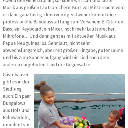
Abend den Generator an, so haben wir Licht und laute
Musik aus großen Lautsprechern. Kurz vor Mitternacht wird
es dann ganz lustig, denn von irgendwoher kommt eine
professionelle Bandausstattung zum Vorschein: E-Gitarren,
Bass, ein Keyboard, ein Mixer, noch mehr Lautsprecher,
Mikrofone… Und dann geht es mit aktueller Musik aus
Papua Neuguinea los. Sehr laut, nicht sehr
abwechslungsreich, aber mit großer Hingabe, guter Laune
und bis zum Sonnenaufgang wird ein Lied nach dem
anderen dargeboten. Land der Gegensätze…
Gästehäuser
gibt es in der
Siedlung
auch: Ein paar
Bungalows
aus Holz und
Palmwedeln,
umrahmt von