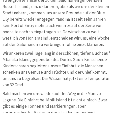
zweitgrößten Insel der zu den Salomonen gehörenden
Russell-Island, einzuklarieren, aber als wir uns der kleinen
Stadt nähern, kommen uns unsere Freunde auf der Blue
Lily bereits wieder entgegen. Yandina ist seit zehn Jahren
kein Port of Entry mehr, auch wenn es auf der Seite von
noonsite noch so eingetragen ist. Da wir schon zu weit
westlich von Honiara sind, entscheiden wir uns, eine Woche
auf den Salomonen zu verbringen - ohne einzuklarieren.
Wir ankeren zwei Tage lang in der schönen, tiefen Bucht auf
Mbanika Island, gegenüber des Dorfes Suun. Kreischende
Kinderscharen begleiten unsere Einfahrt, die Menschen
schenken uns Gemüse und Früchte und der Chief kommt,
um uns zu begrüßen. Das Wasser hat jetzt eine Temperatur
von 32 Grad.
Bald machen wir uns wieder auf den Weg in die Marovo
Lagune. Die Einfahrt bei Mbili Island ist nicht einfach. Zwar
gibt es einige Tonnen und Markierungen, aber
ausgezeichnetes Kartenmaterial ist hier unbedingt