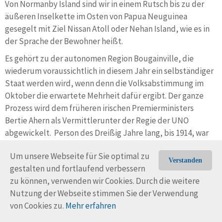
Von Normanby Island sind wir in einem Rutsch bis zu der
äußeren Inselkette im Osten von Papua Neuguinea
gesegelt mit Ziel Nissan Atoll oder Nehan Island, wie es in
der Sprache der Bewohner heißt.
Es gehört zu der autonomen Region Bougainville, die
wiederum voraussichtlich in diesem Jahr ein selbständiger
Staat werden wird, wenn denn die Volksabstimmung im
Oktober die erwartete Mehrheit dafür ergibt. Der ganze
Prozess wird dem früheren irischen Premierministers
Bertie Ahern als Vermittlerunter der Regie der UNO
abgewickelt. Person des Dreißig Jahre lang, bis 1914, war
Bougainville eine deutsche Kolonie, genauso wie der ganze
Um unsere Webseite für Sie optimal zu
Nordosten des Festlandes von Papua Neuguinea, die Inseln
Verstanden
gestalten und fortlaufend verbessern
New Britain und New Ireland (Neu Mecklenburg und Neu
zu können, verwenden wir Cookies. Durch die weitere
Pommern) bis weiter nördlich Palau, die Marshall- und die
Nutzung der Webseite stimmen Sie der Verwendung
Marianeninseln (außer Guam).. Die Deutschen haben sich
von Cookies zu.
Mehr erfahren
hier, anders als in Afrika, gut benommen, hören und lesen
wir. Sie hatten eine gut funktionierende Verwaltung