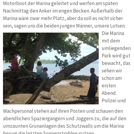
Motorboot der Marina geleitet und werfen am späten
Nachmittag den Anker im engen Becken. Außerhalb der
Marina wäre zwar mehr Platz, aber da soll es nicht sicher
sein, sagen uns die beiden jungen Männer, unsere Lotsen.
Die Marina
mit dem
umliegenden
Park wird gut
bewacht, das
sehen wir
schon am
ersten
Abend.
Polizei und
Wachpersonal stehen auf ihren Posten und schauen den
abendlichen Spaziergängern und Joggern zu, die auf den
umzäunten Grünanlagen des Schutzwalls um die Marina
herum die letzten Sonnenstrahlen nutzen.