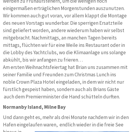
werden zu Frühaufstehern, um die wenigen noch
einigermaßen erträglichen Morgenstunden auszunutzen.
Wir kommen auch gut voran, vor allem klappt die Montage
des neuen Vorstags wunderbar. Die sperrigen Ersatzteile
sind geliefert worden, andere wiederum haben wir selbst
mitgebracht. Nachmittags, an manchen Tagen bereits
mittags, flüchten wir für eine Weile ins Restaurant oder in
die Lobby des Yachtclubs, wo die Klimaanlage uns solange
abkühlt, bis wir anfangen zu frieren…
Am ersten Weihnachtsfeiertag hat Brian uns zusammen mit
seiner Familie und Freunden zum Christmas Lunch ins
noble Crown Plaza Hotel eingeladen, in dem wir nicht nur
fürstlich gespeist haben, sondern auch als Brians Gäste
auch dem Premierminister die Hand schütteln durften.
Normanby Island, Milne Bay
Und dann geht es, mehr als drei Monate nachdem wir in den
Hafen eingelaufen waren,
endlich wieder in die freie See