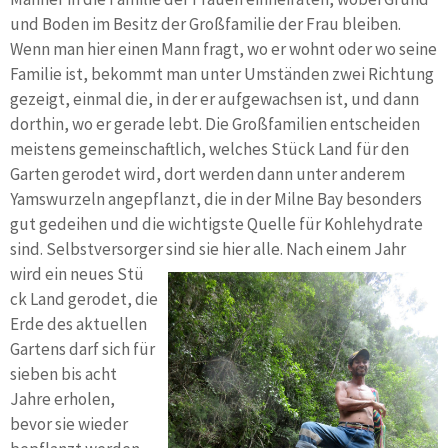
und Boden im Besitz der Großfamilie der Frau bleiben.
Wenn man hier einen Mann fragt, wo er wohnt oder wo seine
Familie ist, bekommt man unter Umständen zwei Richtung
gezeigt, einmal die, in der er aufgewachsen ist, und dann
dorthin, wo er gerade lebt. Die Großfamilien entscheiden
meistens gemeinschaftlich, welches Stück Land für den
Garten gerodet wird, dort werden dann unter anderem
Yamswurzeln angepflanzt, die in der Milne Bay besonders
gut gedeihen und die wichtigste Quelle für Kohlehydrate
sind. Selbstversorger sind sie hier alle. Nach einem Jahr
wird ein neues Stü
ck Land gerodet, die
Erde des aktuellen
Gartens darf sich für
sieben bis acht
Jahre erholen,
bevor sie wieder