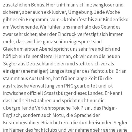
zusätzlichen Bonus. Hier trifft man sich in zwangloser und
sicherer, aber auch exklusiver, Umgebung. Jede Woche
gibt es ein Programm, vom Oktoberfest bis zur Kinderdisko
am Wochenende. Wir fühlen uns innerhalb des Geländes
zwar sehr sicher, aber der Eindruck verfestigt sich immer
mehr, dass wir hier ganz schön eingesperrt sind.
Gleich am ersten Abend spricht uns sehr freundlich und
höflich ein feiner älterer Herr an, ob wir denn die neuen
Segler aus Deutschland seien und stellte sich vor als
einziger (ehemaliger) Langzeitsegler des Yachtclubs. Brian
stammt aus Australien, hat früher lange Zeit für die
australische Verwaltung von PNG gearbeitet und ist
inzwischen offiziell Staatsbürger dieses Landes. Er kennt
das Land seit 60 Jahren und spricht nicht nur die
übergreifende Verkehrssprache Tok Pisin, das Pidgin-
Englisch, sondern auch Motu, die Sprache der
Küstenbewohner. Brian betreut die durchreisenden Segler
im Namen des Yachtclubs und wir nehmen sehr gerne seine