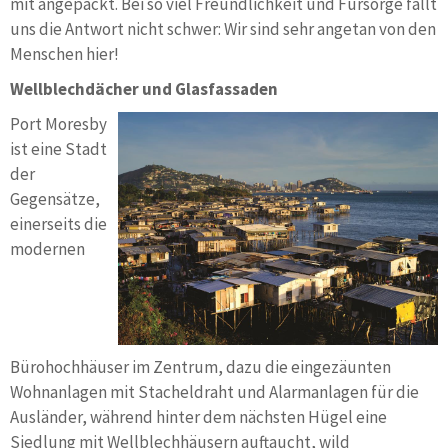
mit angepackt. Bei so viel Freundlichkeit und Fürsorge fällt
uns die Antwort nicht schwer: Wir sind sehr angetan von den
Menschen hier!
Wellblechdächer und Glasfassaden
Port Moresby
ist eine Stadt
der
Gegensätze,
einerseits die
modernen
Bürohochhäuser im Zentrum, dazu die eingezäunten
Wohnanlagen mit Stacheldraht und Alarmanlagen für die
Ausländer, während hinter dem nächsten Hügel eine
Siedlung mit Wellblechhäusern auftaucht, wild