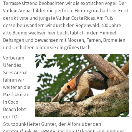
Terrasse sitzend beobachten wir die exotischen Vögel. Der
Vulkan Arenal bildet die perfekte Hintergrundkulisse. Er ist
der aktivste und jüngste Vulkan Costa Ricas. Am Fuß
desselben wandern wir durch den Regenwald. 400 Jahre
alte Bäume wachsen hier buchstäblich in den Himmel.
Behangen und bewachsen mit Moosen, Farnen, Bromelien
und Orchideen bilden sie ein grünes
Dach.
Vorbei am
Ufer des
Sees Arenal
fahren wir
weiter an die
Pazifikküste.
In Coco
Beach lebt
der TO-
Stützpunktleiter Gunter, den Alfons über den
Amateurfunk INTERMAR und den TO kennt. Er nimmt uns