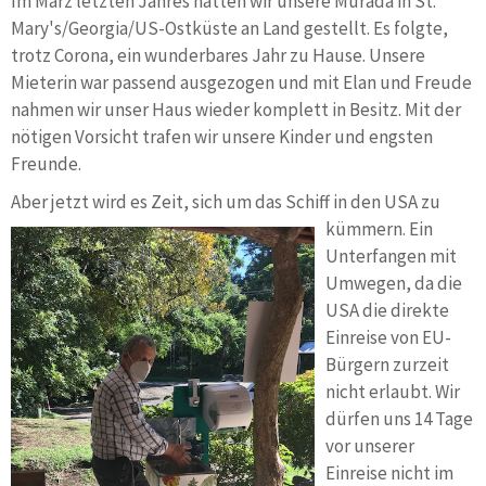
Im März letzten Jahres hatten wir unsere Murada in St.
Mary's/Georgia/US-Ostküste an Land gestellt. Es folgte,
trotz Corona, ein wunderbares Jahr zu Hause. Unsere
Mieterin war passend ausgezogen und mit Elan und Freude
nahmen wir unser Haus wieder komplett in Besitz. Mit der
nötigen Vorsicht trafen wir unsere Kinder und engsten
Freunde.
Aber jetzt wird es Zeit, sich um das
Schiff in den USA zu
kümmern. Ein
Unterfangen mit
Umwegen, da die
USA die direkte
Einreise von EU-
Bürgern zurzeit
nicht erlaubt. Wir
dürfen uns 14 Tage
vor unserer
Einreise nicht im