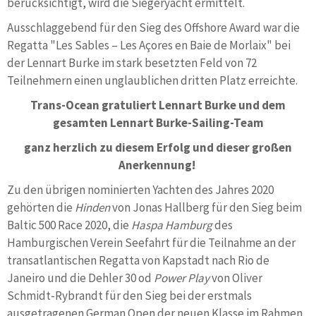
berücksichtigt, wird die Siegeryacht ermittelt.
Ausschlaggebend für den Sieg des Offshore Award war die
Regatta "Les Sables – Les Açores en Baie de Morlaix" bei
der Lennart Burke im stark besetzten Feld von 72
Teilnehmern einen unglaublichen dritten Platz erreichte.
Trans-Ocean gratuliert Lennart Burke und dem
gesamten Lennart Burke-Sailing-Team
ganz herzlich zu diesem Erfolg und dieser großen
Anerkennung!
Zu den übrigen nominierten Yachten des Jahres 2020
gehörten die
Hinden
von Jonas Hallberg für den Sieg beim
Baltic 500 Race 2020, die
Haspa Hamburg
des
Hamburgischen Verein Seefahrt für die Teilnahme an der
transatlantischen Regatta von Kapstadt nach Rio de
Janeiro und die Dehler 30 od
Power Play
von Oliver
Schmidt-Rybrandt für den Sieg bei der erstmals
ausgetragenen German Open der neuen Klasse im Rahmen