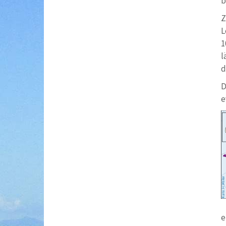
b
Z
L
1
l
d
D
e
e