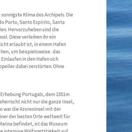
 sonnigste Klima des Archipels. Die
do Porto, Santo Espírito, Santa
den. Hervorzuheben sind die
el. Diese verleihen ihr ein
icht erlaubt ist, in einem Hafen
chen, um beispielsweise . das
 Einlaufen in den Hafen sich
opeller dabei zerstörten. Ohne
en Erhebung Portugals, dem 2351m
errscht nicht nur die ganze Insel,
o war die Azoreninsel mit der
einer der besten Orte weltweit für
 Marina befindet, ist das Museum
e intensive Walfangtätigkeit auf