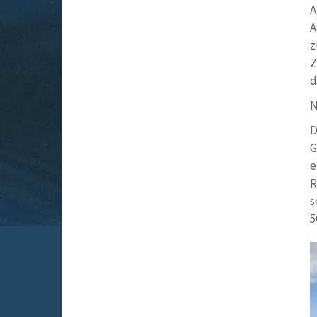
A
A
z
Z
d
N
D
G
e
R
s
5