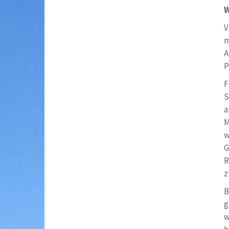
W
V
m
A
P
F
S
a
M
w
G
R
z
B
g
w