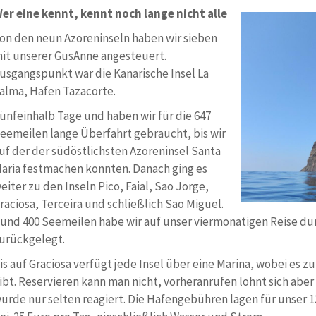
er eine kennt, kennt noch lange nicht alle
on den neun Azoreninseln haben wir sieben
it unserer GusAnne angesteuert.
usgangspunkt war die Kanarische Insel La
alma, Hafen Tazacorte.
ünfeinhalb Tage und haben wir für die 647
eemeilen lange Überfahrt gebraucht, bis wir
uf der der südöstlichsten Azoreninsel Santa
aria festmachen konnten. Danach ging es
eiter zu den Inseln Pico, Faial, Sao Jorge,
raciosa, Terceira und schließlich Sao Miguel.
und 400 Seemeilen habe wir auf unser viermonatigen Reise dur
urückgelegt.
is auf Graciosa verfügt jede Insel über eine Marina, wobei es z
ibt. Reservieren kann man nicht, vorheranrufen lohnt sich aber 
urde nur selten reagiert. Die Hafengebühren lagen für unser 