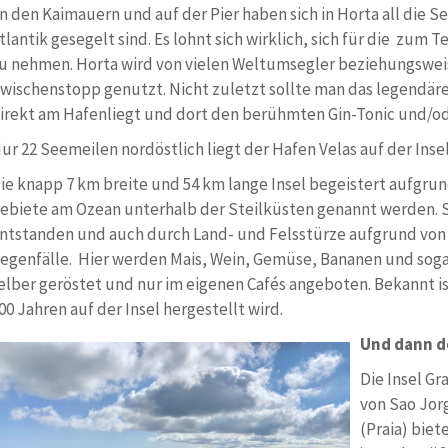
n den Kaimauern und auf der Pier haben sich in Horta all die S
tlantik gesegelt sind. Es lohnt sich wirklich, sich für die zum 
u nehmen. Horta wird von vielen Weltumsegler beziehungswei
wischenstopp genutzt. Nicht zuletzt sollte man das legendär
irekt am Hafenliegt und dort den berühmten Gin-Tonic und/o
ur 22 Seemeilen nordöstlich liegt der Hafen Velas auf der Inse
ie knapp 7 km breite und 54 km lange Insel begeistert aufgrund 
ebiete am Ozean unterhalb der Steilküsten genannt werden. S
ntstanden und auch durch Land- und Felsstürze aufgrund von
egenfälle. Hier werden Mais, Wein, Gemüse, Bananen und soga
elber geröstet und nur im eigenen Cafés angeboten. Bekannt is
00 Jahren auf der Insel hergestellt wird.
Und dann do
Die Insel Gr
von Sao Jor
(Praia) biet