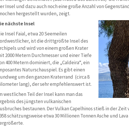
er Insel und dazu auch noch eine große Anzahl von Gegenständ
nochen hergestellt wurden, zeigt.
ie nächste Insel
ie Insel Faial, etwa 20 Seemeilen
ordwestlicher, ist die drittgrößte Insel des
rchipels und wird von einem großen Krater
it 2000 Metern Durchmesser und einer Tiefe
on 400 Metern dominiert, die „Caldeira“, ein
mposantes Naturschauspiel. Es gibt einen
undweg um den ganzen Kraterrand (circa 8
ilometer lang), der sehr empfehlenswert ist.
m westlichen Teil der Insel kann man das
rgebnis des jüngsten vulkanischen
usbruches bestaunen. Der Vulkan Capelhinos stieß in der Zeit
958 schätzungsweise etwa 30 Millionen Tonnen Asche und Lava 
ergrößerte.