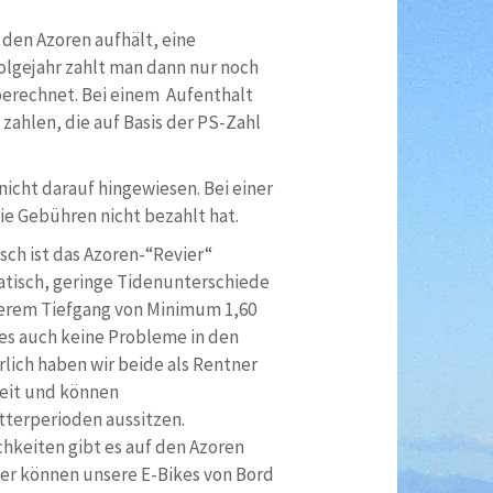
 den Azoren aufhält, eine
Folgejahr zahlt man dann nur noch
 berechnet. Bei einem Aufenthalt
zahlen, die auf Basis der PS-Zahl
icht darauf hingewiesen. Bei einer
ie Gebühren nicht bezahlt hat.
sch ist das Azoren-“Revier“
isch, geringe Tidenunterschiede
erem Tiefgang von Minimum 1,60
es auch keine Probleme in den
rlich haben wir beide als Rentner
eit und können
terperioden aussitzen.
hkeiten gibt es auf den Azoren
ier können unsere E-Bikes von Bord