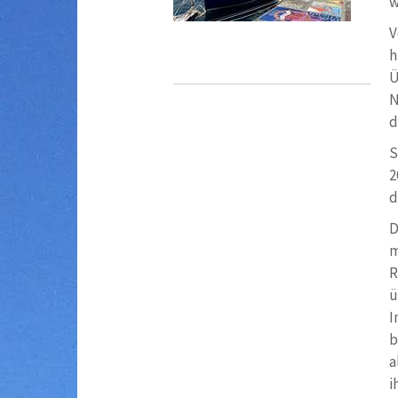
w
V
h
Ü
N
d
S
2
d
D
m
R
ü
I
b
a
i