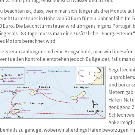
ei 25 Euro pro Tag, einschließlich Wasser und Strom.
u beachten ist, dass, wenn man sich länger als drei Monate auf
euchtturmsteuer in Höhe von 70 Euro für ein Jahr anfällt. Im 
0 Euro.. Die Leuchtturmsteuer wird übrigens in ganz Portugal
änger als 183 Tage musss man eine zusätzliche „Energiesteuer“ 
es Motors berechnet wird.
ie Steuerzahlungen sind eine Bringschuld, man wird im Hafen n
ventuellen Kontrolle entstehen jedoch Bußgelder, falls man d
Segeltechni
unproblemat
und bei uns
Metern gab 
Hafen. Natü
genügend Z
Schlechtwet
Ankermöglic
benfalls zu genüge, wobei wir allerdings Häfen bevorzugen. H