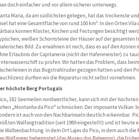
an doch einfacher und vor allem sicherer unterwegs.
anta Maria, da am südlichsten gelegen, hat das trockenste und
nsel hat eine Gesamtfläche von rund 100 km². In den Orten Vila 
árbara können Kloster, Kirchen und Festungen besichtigt wer
ypischen, weißen Schornsteine der Häuser auf der gesamten Ins
alerisches Bild. Zu erwähnen ist noch, dass es auf den Azoren n
hne Erlaubnis der Capitaneria (nicht der Hafenmeister) zu tau
nterwasserschiff zu prüfen. Wir hatten das Problem, dass beim
ischerleinen in das Bugstrahlruder gezogen hatten und den Pr
auchlizenz durften wir die Reparatur nicht selbst vornehmen.
er höchste Berg Portugals
ico, 182 Seemeilen nordwestlicher, kann sich mit der höchst
ohen „Montanha da Pico“ schmücken. Der imposante Vulkan beh
ondern ist auch von den Nachbarinseln deutlich erkennbar. Pic
rößten Walfangtradition (seit 1989 eingestellt) und ist heute 
ie Walbeobachtung. In dem Ort Lajes do Pico, in dem auch die
er Walfänger beheimatet (das Museu dos Baleeiros) die früher