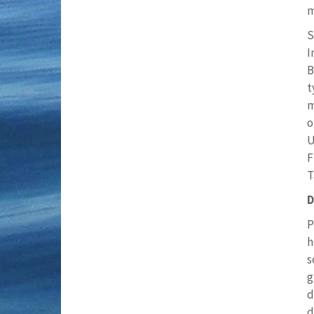
m
S
I
B
t
m
o
U
F
T
D
P
h
s
g
d
d