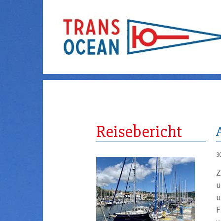
Reisebericht
3
Z
u
u
F