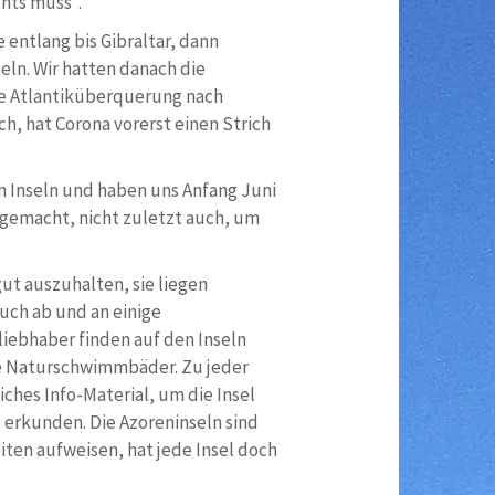
hts muss“.
 entlang bis Gibraltar, dann
ln. Wir hatten danach die
ie Atlantiküberquerung nach
ch, hat Corona vorerst einen Strich
n Inseln und haben uns Anfang Juni
fgemacht, nicht zuletzt auch, um
ut auszuhalten, sie liegen
auch ab und an einige
liebhaber finden auf den Inseln
le Naturschwimmbäder. Zu jeder
iches Info-Material, um die Insel
erkunden. Die Azoreninseln sind
ten aufweisen, hat jede Insel doch