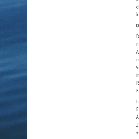
d
k
D
D
n
A
m
v
i
R
K
I
E
A
1
v