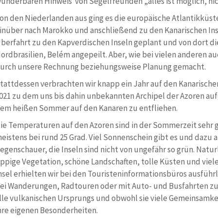
underbaren Hinweis von Segelfreunden „alles ist möglich, nic
on den Niederlanden aus ging es die europäische Atlantikküste
inüber nach Marokko und anschließend zu den Kanarischen Inse
berfahrt zu den Kapverdischen Inseln geplant und von dort d
ordbrasilien, Belém angepeilt. Aber, wie bei vielen anderen au
urch unsere Rechnung beziehungsweise Planung gemacht.
tattdessen verbrachten wir knapp ein Jahr auf den Kanarische
021 zu dem uns bis dahin unbekannten Archipel der Azoren au
em heißen Sommer auf den Kanaren zu entfliehen.
ie Temperaturen auf den Azoren sind in der Sommerzeit sehr g
eistens bei rund 25 Grad. Viel Sonnenschein gibt es und dazu 
egenschauer, die Inseln sind nicht von ungefähr so grün. Natur
ppige Vegetation, schöne Landschaften, tolle Küsten und vie
nsel erhielten wir bei den Touristeninformationsbüros ausführl
ei Wanderungen, Radtouren oder mit Auto- und Busfahrten zu 
lle vulkanischen Ursprungs und obwohl sie viele Gemeinsamkei
hre eigenen Besonderheiten.