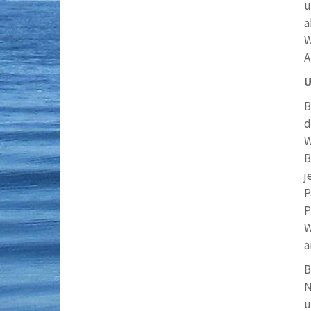
u
a
W
A
U
B
d
W
B
j
P
P
W
a
B
N
u