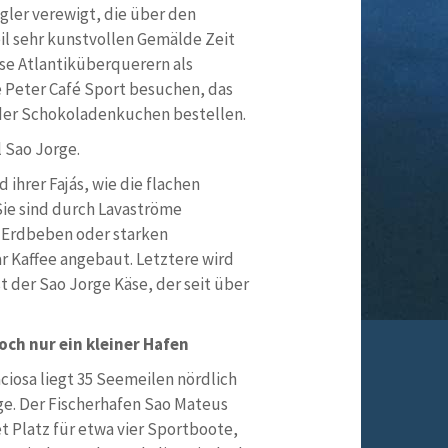
egler verewigt, die über den
Teil sehr kunstvollen Gemälde Zeit
se Atlantiküberquerern als
e Peter Café Sport besuchen, das
der Schokoladenkuchen bestellen.
l Sao Jorge.
ihrer Fajás, wie die flachen
ie sind durch Lavaströme
 Erdbeben oder starken
r Kaffee angebaut. Letztere wird
t der Sao Jorge Käse, der seit über
ch nur ein kleiner Hafen
aciosa liegt 35 Seemeilen nördlich
ge. Der Fischerhafen Sao Mateus
et Platz für etwa vier Sportboote,