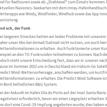
nd für Radtouren sowie als „Drahtesel“ zum Einsatz kommen. 
ktuellen Navionics-Seekarten mit dem Imray-Hafenhandbuch f
etterapps wie Windy, Windfinder, Windhub sowie das App Imra
usrüstung.
nd ach, der Funk
ei längeren Strecken hatten wir leider Probleme mit unsere
aher unser Abo bei Airmail/Sailmail nicht nutzen, um auch hie
etterinformationen zu erhalten. Auch funktionierte unser Ku
eispiel an den TO-Funkrunden teilnehmen zu können. Nach d
edoch steht unsere Entscheidung fest, dass wir in unserer näc
ause im Sommer 2022 uns in Deutschland ein Iridium-Go Satell
redict Wind-Wettervorhersage, anschaffen werden, um kurzfri
etterinformationen zu erhalten. Die Predict Wind Software 
m Bord befindlichen B&G System.
ei der Ankunft im Hafen Vila do Porto auf der Insel Santa Maria
egativtest erforderlich, bevor wir einen Liegeplatz erhielten. 
ns dort eine Covid-19-Impfung angeboten wurde; dies haben 