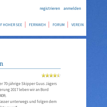
registrieren
anmelden
F HOHER SEE
FERNWEH
FORUM
VEREIN
ln
er 70-jährige Skipper Guus Jägers
erung 2017 leben wir an Bord
40ft.
 Wasser unterwegs und folgen dem