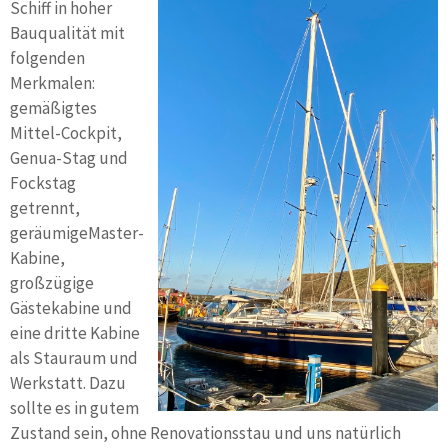
Schiff in hoher
Bauqualität mit
folgenden
Merkmalen:
gemäßigtes
Mittel-Cockpit,
Genua-Stag und
Fockstag
getrennt,
geräumigeMaster-
Kabine,
großzügige
Gästekabine und
eine dritte Kabine
als Stauraum und
Werkstatt. Dazu
sollte es in gutem
Zustand sein, ohne Renovationsstau und uns natürlich