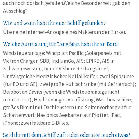
auch noch optisch gefallen.Welche Besonderheit gab den
Ausschlag?
Wie und wann habt ihr euer Schiff gefunden?
Über eine Internet-Anzeige eines Maklers in der Türkei.
Welche Ausrüstung für Langfahrt habt ihr an Bord
Windsteueranlage: Windpilot Pacific;;Solarpanels mit
Victron Charger, SBB, IridiumGo, AIS; EPIRB, AIS in
Schwimmwesten, neue Offshore Rettungsinsel;
Umfangreiche Medizinischer Notfallkoffer; zwei Spibäume
(für FO und GE); zwei große Kühlschränke (mit Gefrierfach);
Beiboot an Davits (wenn die Windsteueranlage nicht
montiert ist); Hochseeangel-Ausrüstung; Waschmaschine;
großes Bimini mit Dachfenstern und Seitenvorhängen für
Schattenwurf; Navionics Seekarten auf Plotter, iPad,
iPhone; zwei faltbare E-Bikes.
Seid ihr mit dem Schiff zufrieden oder stört euch etwas?