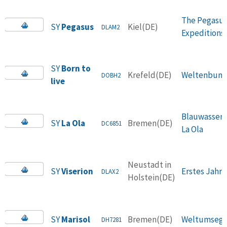
The Pegasu
SY
Pegasus
Kiel(DE)
DLAM2
Expeditions
SY
Born to
Krefeld(DE)
Weltenbum
DOBH2
live
Blauwassert
SY
La Ola
Bremen(DE)
DC6851
La Ola
Neustadt in
SY
Viserion
Erstes Jahr
DLAX2
Holstein(DE)
SY
Marisol
Bremen(DE)
Weltumsege
DH7281