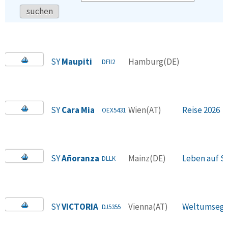
suchen
SY
Maupiti
Hamburg(DE)
DFII2
SY
Cara Mia
Wien(AT)
Reise 2026
OEX5431
SY
Añoranza
Mainz(DE)
Leben auf S
DLLK
SY
VICTORIA
Vienna(AT)
Weltumsege
DJ5355