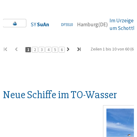
Im Urzeiger
SY
SuAn
Hamburg(DE)
DF5510
um Schottl
Zeilen 1 bis 10 von 60 (6 
1
2
3
4
5
6
Neue Schiffe im TO-Wasser