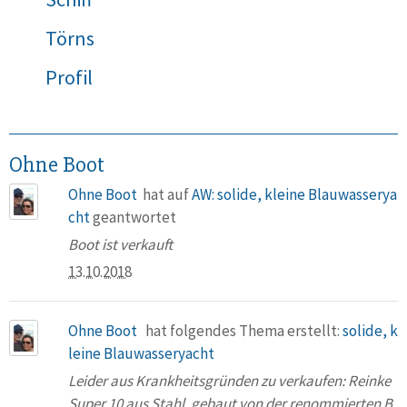
Törns
Profil
Ohne Boot
Ohne Boot
hat auf
AW: solide, kleine Blauwasserya
cht
geantwortet
Boot ist verkauft
13.10.2018
Ohne Boot
hat folgendes Thema erstellt:
solide, k
leine Blauwasseryacht
Leider aus Krankheitsgründen zu verkaufen: Reinke
Super 10 aus Stahl, gebaut von der renommierten B