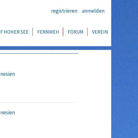
registrieren
anmelden
F HOHER SEE
FERNWEH
FORUM
VEREIN
nesien
nesien