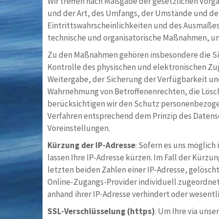
Wir treffen nach Maßgabe der gesetzlichen Vor
und der Art, des Umfangs, der Umstände und de
Eintrittswahrscheinlichkeiten und des Ausmaßes
technische und organisatorische Maßnahmen, um
Zu den Maßnahmen gehören insbesondere die Sich
Kontrolle des physischen und elektronischen Zug
Weitergabe, der Sicherung der Verfügbarkeit und
Wahrnehmung von Betroffenenrechten, die Lösch
berücksichtigen wir den Schutz personenbezogen
Verfahren entsprechend dem Prinzip des Datens
Voreinstellungen.
Kürzung der IP-Adresse
: Sofern es uns möglich 
lassen Ihre IP-Adresse kürzen. Im Fall der Kürzun
letzten beiden Zahlen einer IP-Adresse, gelöscht
Online-Zugangs-Provider individuell zugeordnete
anhand ihrer IP-Adresse verhindert oder wesentl
SSL-Verschlüsselung (https)
: Um Ihre via uns