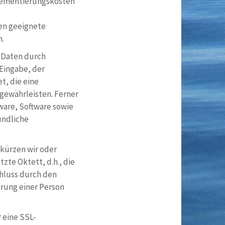
plementierungskosten
en geeignete
n.
 Daten durch
 Eingabe, der
t, die eine
gewährleisten. Ferner
ware, Software sowie
undliche
, kürzen wir oder
tzte Oktett, d.h., die
chluss durch den
erung einer Person
 eine SSL-