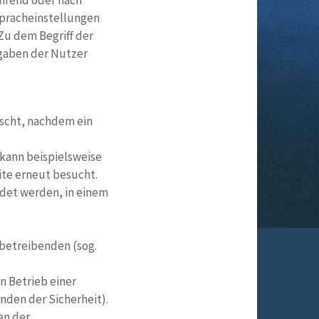
ährend oder nach
Spracheinstellungen
 Zu dem Begriff der
ngaben der Nutzer
scht, nachdem ein
kann beispielsweise
ite erneut besucht.
det werden, in einem
rbetreibenden (sog.
n Betrieb einer
nden der Sicherheit).
en der