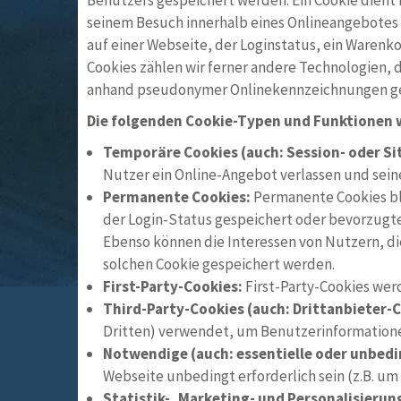
Benutzers gespeichert werden. Ein Cookie dient 
seinem Besuch innerhalb eines Onlineangebotes 
auf einer Webseite, der Loginstatus, ein Warenko
Cookies zählen wir ferner andere Technologien, 
anhand pseudonymer Onlinekennzeichnungen ges
Die folgenden Cookie-Typen und Funktionen 
Temporäre Cookies (auch: Session- oder Si
Nutzer ein Online-Angebot verlassen und sein
Permanente Cookies:
Permanente Cookies bl
der Login-Status gespeichert oder bevorzugte
Ebenso können die Interessen von Nutzern, 
solchen Cookie gespeichert werden.
First-Party-Cookies:
First-Party-Cookies werd
Third-Party-Cookies (auch: Drittanbieter-
Dritten) verwendet, um Benutzerinformatione
Notwendige (auch: essentielle oder unbedi
Webseite unbedingt erforderlich sein (z.B. u
Statistik-, Marketing- und Personalisieru