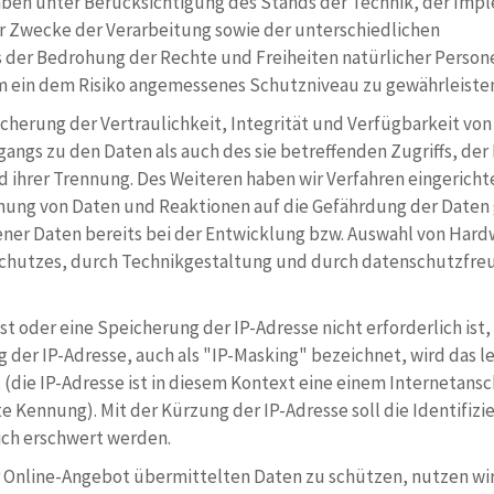
gaben unter Berücksichtigung des Stands der Technik, der Im
r Zwecke der Verarbeitung sowie der unterschiedlichen
 der Bedrohung der Rechte und Freiheiten natürlicher Person
 ein dem Risiko angemessenes Schutzniveau zu gewährleiste
erung der Vertraulichkeit, Integrität und Verfügbarkeit von
angs zu den Daten als auch des sie betreffenden Zugriffs, der
 ihrer Trennung. Des Weiteren haben wir Verfahren eingerichte
ung von Daten und Reaktionen auf die Gefährdung der Daten 
er Daten bereits bei der Entwicklung bzw. Auswahl von Hard
chutzes, durch Technikgestaltung und durch datenschutzfre
ist oder eine Speicherung der IP-Adresse nicht erforderlich ist
g der IP-Adresse, auch als "IP-Masking" bezeichnet, wird das le
 (die IP-Adresse ist in diesem Kontext eine einem Internetans
 Kennung). Mit der Kürzung der IP-Adresse soll die Identifizi
ich erschwert werden.
er Online-Angebot übermittelten Daten zu schützen, nutzen wir