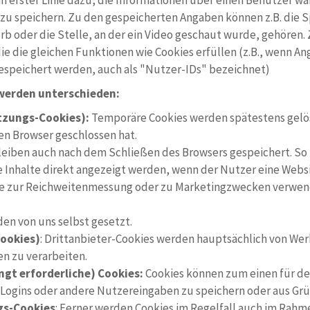
in erster Linie dazu, die Informationen über einen Benutzer w
zu speichern. Zu den gespeicherten Angaben können z.B. die 
rb oder die Stelle, an der ein Video geschaut wurde, gehören.
die die gleichen Funktionen wie Cookies erfüllen (z.B., wenn A
peichert werden, auch als "Nutzer-IDs" bezeichnet)
werden unterschieden:
tzungs-Cookies):
Temporäre Cookies werden spätestens gelö
en Browser geschlossen hat.
eiben auch nach dem Schließen des Browsers gespeichert. So 
 Inhalte direkt angezeigt werden, wenn der Nutzer eine Webs
die zur Reichweitenmessung oder zu Marketingzwecken verwen
en von uns selbst gesetzt.
Cookies)
: Drittanbieter-Cookies werden hauptsächlich von We
n zu verarbeiten.
ngt erforderliche) Cookies:
Cookies können zum einen für de
m Logins oder andere Nutzereingaben zu speichern oder aus Grü
ngs-Cookies
: Ferner werden Cookies im Regelfall auch im Rahm