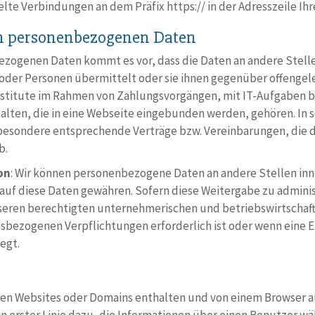
lte Verbindungen an dem Präfix https:// in der Adresszeile Ihr
n personenbezogenen Daten
zogenen Daten kommt es vor, dass die Daten an andere Stel
n oder Personen übermittelt oder sie ihnen gegenüber offenge
nstitute im Rahmen von Zahlungsvorgängen, mit IT-Aufgaben b
halten, die in eine Webseite eingebunden werden, gehören. In 
sbesondere entsprechende Verträge bzw. Vereinbarungen, die 
b.
on
: Wir können personenbezogene Daten an andere Stellen inn
f auf diese Daten gewähren. Sofern diese Weitergabe zu admin
nseren berechtigten unternehmerischen und betriebswirtschaft
agsbezogenen Verpflichtungen erforderlich ist oder wenn eine E
egt.
hten Websites oder Domains enthalten und von einem Browser