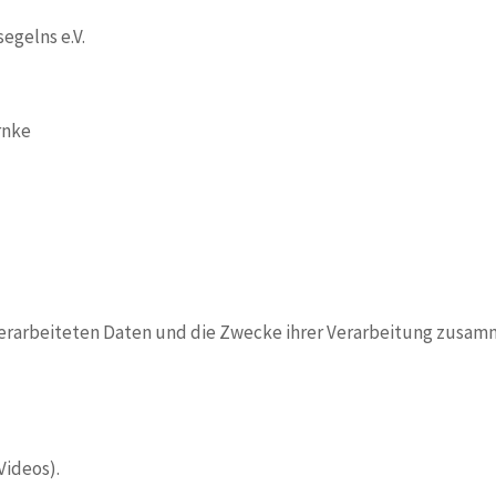
egelns e.V.
rnke
 verarbeiteten Daten und die Zwecke ihrer Verarbeitung zusam
Videos).